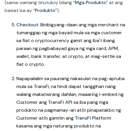
(sama-samang tinutukoy bilang “
Mga Produkto
” at ang
bawat isa ay “
Produkto
”).
Checkout:
Binibigyang-daan ang mga merchant na
tumanggap ng mga bayad mula sa mga customer
sa fiat o cryptocurrency gamit ang iba't ibang
paraan ng pagbabayad gaya ng mga card, APM,
wallet, bank transfer, at crypto, at mag-settle sa
fiat o crypto.
Napapailalim sa paunang nakasulat na pag-apruba
mula sa TransFi, na hindi dapat tanggihan nang
walang makatwirang dahilan, maaaring i-embed ng
Customer ang
TransFi API
sa iba pang mga
produkto na pagmamay-ari at/o pinapatakbo ng
Customer at/o gamitin ang
TransFi Platform
kasama ang mga naturang produkto na