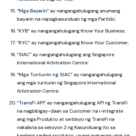
“
Mga Bayarin
”
ay nangangahulugang anumang
bayarin na napagkasunduan ng mga Partido;
“
KYB
” ay nangangahulugang Know Your Business;
“KYC”
ay nangangahulugang Know Your Customer;
“
SIAC
” ay nangangahulugang ang Singapore
International Arbitration Centre;
“
Mga Tuntunin ng SIAC
” ay nangangahulugang
ang mga tuntunin ng Singapore International
Arbitration Centre;
“
TransFi API
” ay nangangahulugang API ng TransFi
na nagbibigay-daan sa Customer na i-integrate
ang mga Produkto at serbisyo ng TransFi na
nakalista sa seksyon 2 ng Kasunduang ito sa
kanilang sariling produkto, upang makapag-alok ng