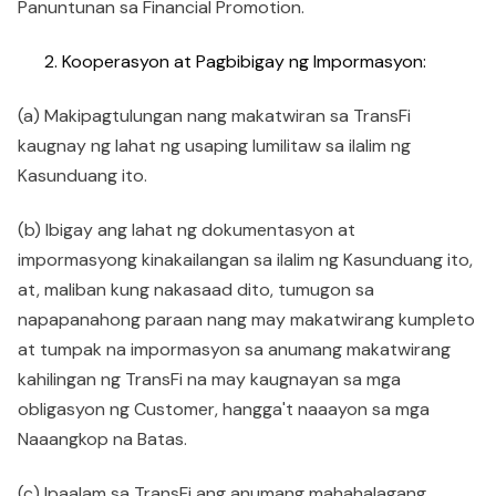
Panuntunan sa Financial Promotion.
Kooperasyon at Pagbibigay ng Impormasyon:
(a) Makipagtulungan nang makatwiran sa TransFi
kaugnay ng lahat ng usaping lumilitaw sa ilalim ng
Kasunduang ito.
(b) Ibigay ang lahat ng dokumentasyon at
impormasyong kinakailangan sa ilalim ng Kasunduang ito,
at, maliban kung nakasaad dito, tumugon sa
napapanahong paraan nang may makatwirang kumpleto
at tumpak na impormasyon sa anumang makatwirang
kahilingan ng TransFi na may kaugnayan sa mga
obligasyon ng Customer, hangga't naaayon sa mga
Naaangkop na Batas.
(c) Ipaalam sa TransFi ang anumang mahahalagang