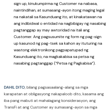
sign up, kinukumpirma ng Customer na nabasa,
naintindihan, at sumasang-ayon itong maging legal
na nakatali sa Kasunduang ito, at kinakatawan na
ang indibidwal o entidad na nagbibigay ng nasabing
pagtanggap ay may awtoridad na itali ang
Customer. Ang pagsusumite ng form ng pag-sign
up kasunod ng pag-tsek sa kahon ay ituturing na
wastong elektronikong pagpapatupad ng
Kasunduang ito, na magkakabisa sa petsa ng
nasabing pagtanggap (“Petsa ng Pagkabisa”).
DAHIL DITO
, bilang pagsasaalang-alang sa mga
karapatan at obligasyong nakapaloob dito, kasama ang
iba pang mabuti at mahalagang konsiderasyon, ang
TransFi at ang Customer ay sumasang-ayon sa mga