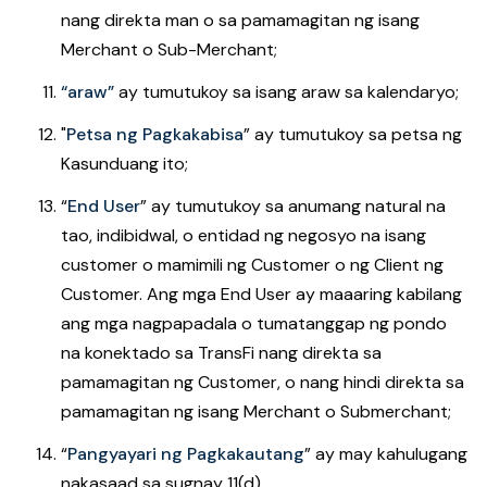
nang direkta man o sa pamamagitan ng isang
Merchant o Sub-Merchant;
“araw”
ay tumutukoy sa isang araw sa kalendaryo;
"
Petsa ng Pagkakabisa
” ay tumutukoy sa petsa ng
Kasunduang ito;
“
End User
”
ay tumutukoy sa anumang natural na
tao, indibidwal, o entidad ng negosyo na isang
customer o mamimili ng Customer o ng Client ng
Customer. Ang mga End User ay maaaring kabilang
ang mga nagpapadala o tumatanggap ng pondo
na konektado sa TransFi nang direkta sa
pamamagitan ng Customer, o nang hindi direkta sa
pamamagitan ng isang Merchant o Submerchant;
“
Pangyayari ng Pagkakautang
”
ay may kahulugang
nakasaad sa sugnay 11(d).