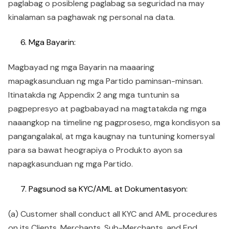
paglabag o posibleng paglabag sa seguridad na may
kinalaman sa paghawak ng personal na data.
Mga Bayarin:
Magbayad ng mga Bayarin na maaaring
mapagkasunduan ng mga Partido paminsan-minsan.
Itinatakda ng Appendix 2 ang mga tuntunin sa
pagpepresyo at pagbabayad na magtatakda ng mga
naaangkop na timeline ng pagproseso, mga kondisyon sa
pangangalakal, at mga kaugnay na tuntuning komersyal
para sa bawat heograpiya o Produkto ayon sa
napagkasunduan ng mga Partido.
Pagsunod sa KYC/AML at Dokumentasyon:
(a) Customer shall conduct all KYC and AML procedures
on its Clients, Merchants, Sub-Merchants, and End