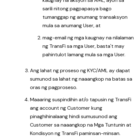
kaugnay na aksyon sa AML, ayon sa
sarili nitong pagpapasya bago
tumanggap ng anumang transaksyon
mula sa anumang User, at
mag-email ng mga kaugnay na nilalaman
ng TransFi sa mga User, basta't may
pahintulot lamang mula sa mga User.
Ang lahat ng proseso ng KYC/AML ay dapat
sumunod sa lahat ng naaangkop na batas sa
oras ng pagproseso.
Maaaring suspindihin at/o tapusin ng TransFi
ang account ng Customer kung
pinaghihinalaang hindi sumusunod ang
Customer sa naaangkop na Mga Tuntunin at
Kondisyon ng TransFi paminsan-minsan.