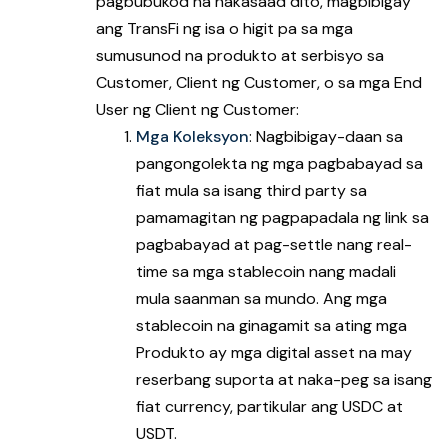
pagbubukod na nakasaad dito, magbibigay
ang TransFi ng isa o higit pa sa mga
sumusunod na produkto at serbisyo sa
Customer, Client ng Customer, o sa mga End
User ng Client ng Customer:
Mga Koleksyon
: Nagbibigay-daan sa
pangongolekta ng mga pagbabayad sa
fiat mula sa isang third party sa
pamamagitan ng pagpapadala ng link sa
pagbabayad at pag-settle nang real-
time sa mga stablecoin nang madali
mula saanman sa mundo. Ang mga
stablecoin na ginagamit sa ating mga
Produkto ay mga digital asset na may
reserbang suporta at naka-peg sa isang
fiat currency, partikular ang USDC at
USDT.