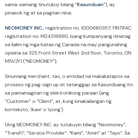
sama-samang tinutukoy bilang “
Kasunduan
”), ay
pinasok ng at sa pagitan nina:
NEOMONEY INC.
, registration no. 1000680357; FINTRAC
registration no. M24519990, isang kumpanyang itinatag
sa ilalim ng mga batas ng Canada na may pangunahing
opisina sa 325 Front Street West 2nd floor, Toronto, ON
M5V2Y1 (“NEOMONEY”);
Sinumang merchant, tao, o entidad na makakatapos sa
proseso ng pag-sign up at tatanggap sa Kasunduang ito
sa pamamagitan ng elektronikong paraan (ang
“Customer” o “Client”, at, kung kinakailangan ng
konteksto, ‘ikaw’ o ‘iyong’).
(Ang NEOMONEY INC. ay tutukuyin bilang “Neomoney”,
“TransFi”, “Service Provider”, “Kami”, “Amin” at “Tayo”. Sa