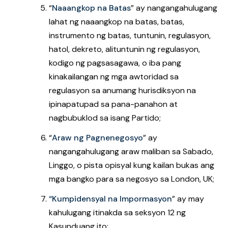
“
Naaangkop na Batas
” ay nangangahulugang
lahat ng naaangkop na batas, batas,
instrumento ng batas, tuntunin, regulasyon,
hatol, dekreto, alituntunin ng regulasyon,
kodigo ng pagsasagawa, o iba pang
kinakailangan ng mga awtoridad sa
regulasyon sa anumang hurisdiksyon na
ipinapatupad sa pana-panahon at
nagbubuklod sa isang Partido;
“
Araw ng Pagnenegosyo
”
ay
nangangahulugang araw maliban sa Sabado,
Linggo, o pista opisyal kung kailan bukas ang
mga bangko para sa negosyo sa London, UK;
“Kumpidensyal na Impormasyon
”
ay may
kahulugang itinakda sa seksyon 12 ng
Kasunduang ito;