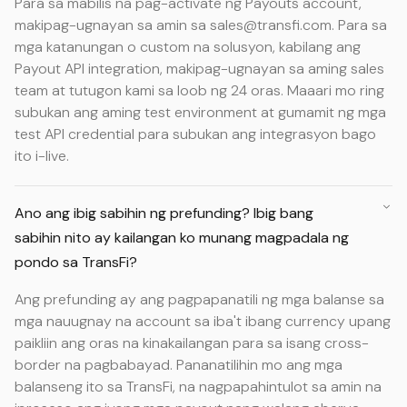
Para sa mabilis na pag-activate ng Payouts account,
makipag-ugnayan sa amin sa sales@transfi.com. Para sa
mga katanungan o custom na solusyon, kabilang ang
Payout API integration, makipag-ugnayan sa aming sales
team at tutugon kami sa loob ng 24 oras. Maaari mo ring
subukan ang aming test environment at gumamit ng mga
test API credential para subukan ang integrasyon bago
ito i-live.
Ano ang ibig sabihin ng prefunding? Ibig bang
sabihin nito ay kailangan ko munang magpadala ng
pondo sa TransFi?
Ang prefunding ay ang pagpapanatili ng mga balanse sa
mga nauugnay na account sa iba't ibang currency upang
paikliin ang oras na kinakailangan para sa isang cross-
border na pagbabayad. Pananatilihin mo ang mga
balanseng ito sa TransFi, na nagpapahintulot sa amin na