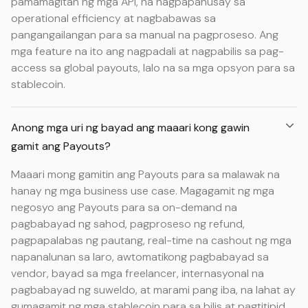
pamamagitan ng mga API, na nagpapahusay sa
operational efficiency at nagbabawas sa
pangangailangan para sa manual na pagproseso. Ang
mga feature na ito ang nagpadali at nagpabilis sa pag-
access sa global payouts, lalo na sa mga opsyon para sa
stablecoin.
Anong mga uri ng bayad ang maaari kong gawin
gamit ang Payouts?
Maaari mong gamitin ang Payouts para sa malawak na
hanay ng mga business use case. Magagamit ng mga
negosyo ang Payouts para sa on-demand na
pagbabayad ng sahod, pagproseso ng refund,
pagpapalabas ng pautang, real-time na cashout ng mga
napanalunan sa laro, awtomatikong pagbabayad sa
vendor, bayad sa mga freelancer, internasyonal na
pagbabayad ng suweldo, at marami pang iba, na lahat ay
gumagamit ng mga stablecoin para sa bilis at pagtitipid