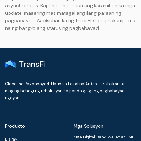
asynchronous. Bagama't madalian ang karamihan sa mga
update, maaaring mas matagal ang ilang paraan ng
pagbabayad. Aabisuhan ka ng TransFi kapag nakumpirma
na ng bangko ang status ng pagbabayad.
Global na Pagbabayad. Hatid sa Lokal na Antas — Subukan at
maging bahagi ng rebolusyon sa pandaigdigang pagbabayad
ngayon!
Produkto
Mga Solusyon
Mga Digital Bank, Wallet at EMI
BizPay