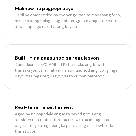
Malinaw na pagpepresyo
Dahil sa competitive na exchange rate at mababang fees,
mas malaking halaga ang natatanggap ng mga recipient—
at walang mga nakatagong bayarin.
Built-in na pagsunod sa regulasyon
Dumadaan sa KYC, AML, at KYT checks ang bawat
transaksyon para matiyak na sumusunod ang iyong mga
payout sa mga regulasyon saan ka man naroroon.
Real-time na settlement
Agad na naipapadala ang mga bayad gamit ang
stablecoin infrastructure na umiiwas sa matagal na
paghihintay sa mga bangko para sa mga cross-border
transaction.