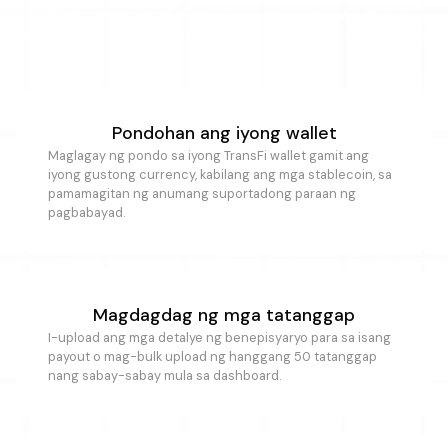
ng ilang minuto, hindi linggo. Sa apat na hakbang, mula sa
pagpopondo hanggang sa ganap na reconciled at matutukoy
na payout.
Pondohan ang iyong wallet
Maglagay ng pondo sa iyong TransFi wallet gamit ang
iyong gustong currency, kabilang ang mga stablecoin, sa
pamamagitan ng anumang suportadong paraan ng
pagbabayad.
Magdagdag ng mga tatanggap
I-upload ang mga detalye ng benepisyaryo para sa isang
payout o mag-bulk upload ng hanggang 50 tatanggap
nang sabay-sabay mula sa dashboard.