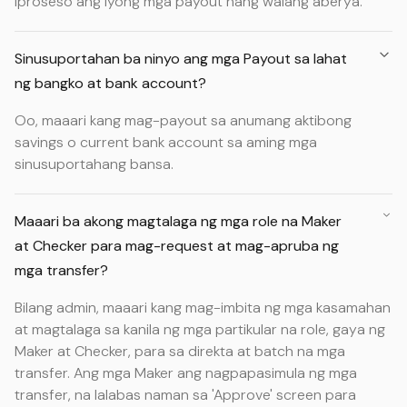
iproseso ang iyong mga payout nang walang aberya.
Sinusuportahan ba ninyo ang mga Payout sa lahat
ng bangko at bank account?
Oo, maaari kang mag-payout sa anumang aktibong
savings o current bank account sa aming mga
sinusuportahang bansa.
Maaari ba akong magtalaga ng mga role na Maker
at Checker para mag-request at mag-apruba ng
mga transfer?
Bilang admin, maaari kang mag-imbita ng mga kasamahan
at magtalaga sa kanila ng mga partikular na role, gaya ng
Maker at Checker, para sa direkta at batch na mga
transfer. Ang mga Maker ang nagpapasimula ng mga
transfer, na lalabas naman sa 'Approve' screen para