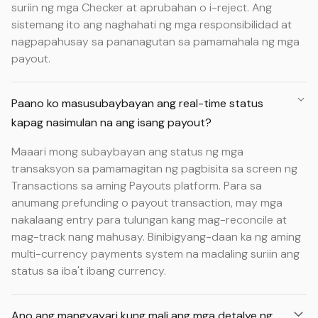
suriin ng mga Checker at aprubahan o i-reject. Ang
sistemang ito ang naghahati ng mga responsibilidad at
nagpapahusay sa pananagutan sa pamamahala ng mga
payout.
Paano ko masusubaybayan ang real-time status
kapag nasimulan na ang isang payout?
Maaari mong subaybayan ang status ng mga
transaksyon sa pamamagitan ng pagbisita sa screen ng
Transactions sa aming Payouts platform. Para sa
anumang prefunding o payout transaction, may mga
nakalaang entry para tulungan kang mag-reconcile at
mag-track nang mahusay. Binibigyang-daan ka ng aming
multi-currency payments system na madaling suriin ang
status sa iba't ibang currency.
Ano ang mangyayari kung mali ang mga detalye ng