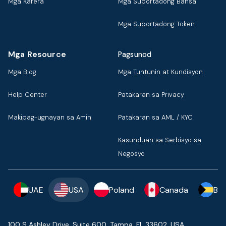
Mga Karera
Mga Suportadong Bansa
Mga Suportadong Token
Mga Resource
Pagsunod
Mga Blog
Mga Tuntunin at Kundisyon
Help Center
Patakaran sa Privacy
Makipag-ugnayan sa Amin
Patakaran sa AML / KYC
Kasunduan sa Serbisyo sa
Negosyo
UAE
USA
Poland
Canada
Ba
100 S Ashley Drive, Suite 600, Tampa, FL 33602, USA