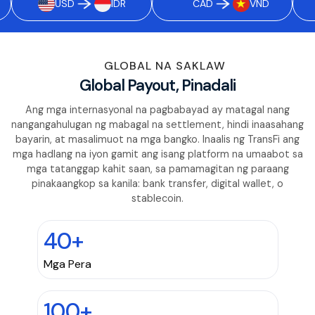
USD
IDR
CAD
VND
GLOBAL NA SAKLAW
Global Payout, Pinadali
Ang mga internasyonal na pagbabayad ay matagal nang
nangangahulugan ng mabagal na settlement, hindi inaasahang
bayarin, at masalimuot na mga bangko. Inaalis ng TransFi ang
mga hadlang na iyon gamit ang isang platform na umaabot sa
mga tatanggap kahit saan, sa pamamagitan ng paraang
pinakaangkop sa kanila: bank transfer, digital wallet, o
stablecoin.
40+
Mga Pera
100+