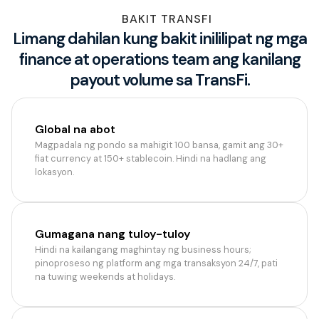
BAKIT TRANSFI
Limang dahilan kung bakit inililipat ng mga
finance at operations team ang kanilang
payout volume sa TransFi.
Global na abot
Magpadala ng pondo sa mahigit 100 bansa, gamit ang 30+
fiat currency at 150+ stablecoin. Hindi na hadlang ang
lokasyon.
Gumagana nang tuloy-tuloy
Hindi na kailangang maghintay ng business hours;
pinoproseso ng platform ang mga transaksyon 24/7, pati
na tuwing weekends at holidays.