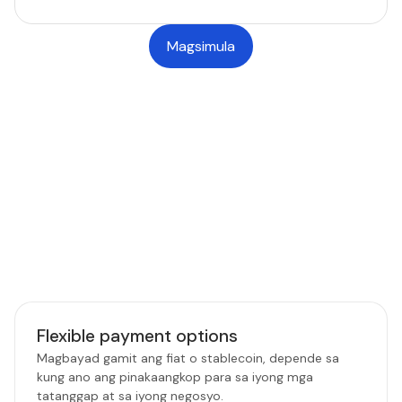
Magsimula
MGA FEATURE NG PLATFORM
Mga feature para sa mas
matalinong payout
Mga tool na binuo para bigyan ang mga finance at
operations team ng higit na kontrol, bilis, at kumpiyansa
sa bawat transfer.
Flexible payment options
Magbayad gamit ang fiat o stablecoin, depende sa
kung ano ang pinakaangkop para sa iyong mga
tatanggap at sa iyong negosyo.