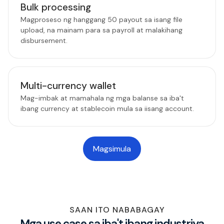
Bulk processing
Magproseso ng hanggang 50 payout sa isang file
upload, na mainam para sa payroll at malakihang
disbursement.
Multi-currency wallet
Mag-imbak at mamahala ng mga balanse sa iba't
ibang currency at stablecoin mula sa iisang account.
Magsimula
SAAN ITO NABABAGAY
Mga use case sa iba't ibang industriya