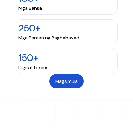
Mga Bansa
250+
Mga Paraan ng Pagbabayad
150+
Digital Tokens
Magsimula
ANG PROSESO
Paano Gumagana ang mga Payout
Ang pagpapadala ng pera ay idinisenyo para matapos sa loob