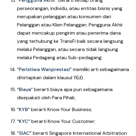
“
Pengguna Akhir
”
berarti setiap orang
perseorangan, individu, atau entitas bisnis yang
merupakan pelanggan atau konsumen dari
Pelanggan atau Klien Pelanggan. Pengguna Akhir
dapat mencakup pengirim atau penerima dana
yang terhubung ke TransFi baik secara langsung
melalui Pelanggan, atau secara tidak langsung
melalui Pedagang atau Sub-pedagang;
“
Peristiwa Wanprestasi
”
memiliki arti sebagaimana
ditetapkan dalam klausul 11(d).
“
Biaya
”
berarti biaya apa pun sebagaimana
disepakati oleh Para Pihak;
“
KYB
” berarti Know Your Business;
“KYC”
berarti Know Your Customer;
“
SIAC
” berarti Singapore International Arbitration