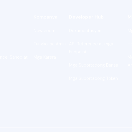
Kompanya
Developer Hub
M
Newsroom
Dokumentasyon
M
Tungkol sa Amin
API Reference at mga
H
Endpoint
nce, Sahod at
Mga Karera
M
Mga Suportadong Bansa
A
Mga Suportadong Token