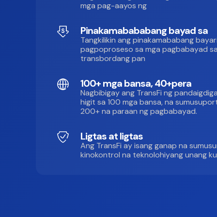
mga pag-aayos ng
Pinakamabababang bayad sa
Tangkilikin ang pinakamababang bayar
pagpoproseso sa mga pagbabayad s
transbordang pan
100+ mga bansa, 40+pera
Nagbibigay ang TransFi ng pandaigdig
higit sa 100 mga bansa, na sumusupor
200+ na paraan ng pagbabayad.
Ligtas at ligtas
Ang TransFi ay isang ganap na sumus
kinokontrol na teknolohiyang unang k