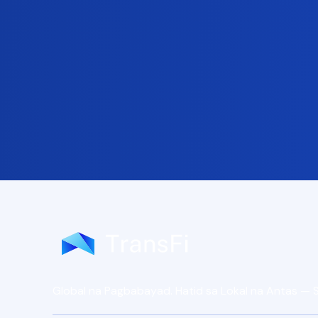
Global na Pagbabayad. Hatid sa Lokal na Antas —