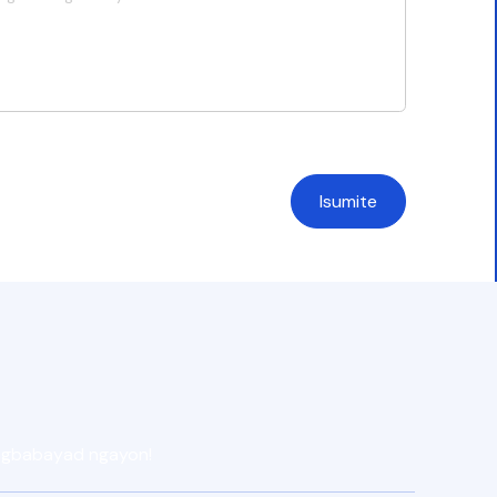
pagbabayad ngayon!