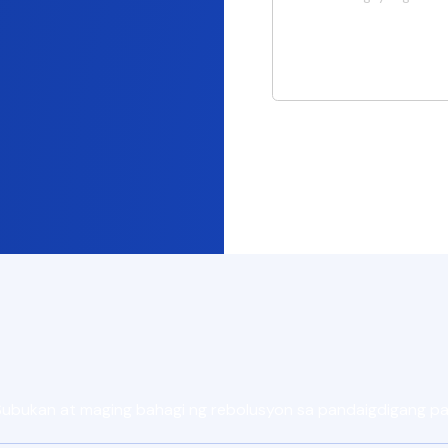
 Subukan at maging bahagi ng rebolusyon sa pandaigdigang 