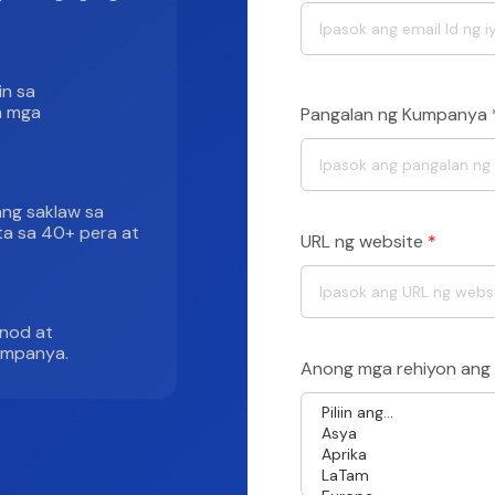
in sa
a mga
Pangalan ng Kumpanya
ang saklaw sa
ta sa 40+ pera at
URL ng website
*
unod at
umpanya.
Anong mga rehiyon ang