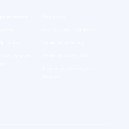
ga Resource
Pagsunod
ga Blog
Mga Tuntunin at Kundisyon
elp Center
Patakaran sa Privacy
akipag-ugnayan sa
Patakaran sa AML / KYC
min
Kasunduan sa Serbisyo sa
Negosyo