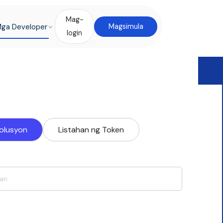
Mag-
ga Developer
Magsimula
login
ag-ugnay sa Mga
Solusyon
Listahan ng Token