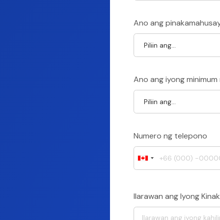
Ano ang pinakamahusay 
Ano ang iyong minimu
Numero ng telepono
Ilarawan ang Iyong Kina