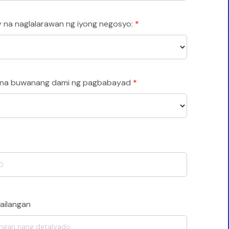
na naglalarawan ng iyong negosyo:
*
m na buwanang dami ng pagbabayad
*
kailangan