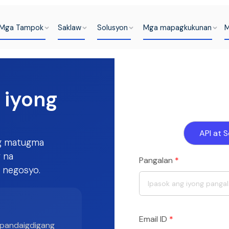
Mga Tampok
Saklaw
Solusyon
Mga mapagkukunan
M
 iyong
Makip
API at 
ng matugma
 na
Pangalan
*
 negosyo.
Email ID
*
a pandaigdigang