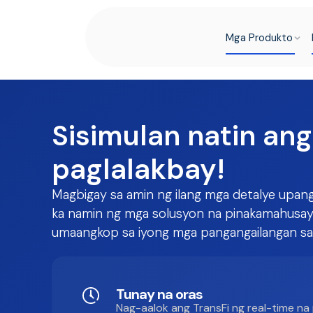
Mga Produkto
Sisimulan natin ang
paglalakbay!
Magbigay sa amin ng ilang mga detalye upa
ka namin ng mga solusyon na pinakamahusay
umaangkop sa iyong mga pangangailangan sa
Tunay na oras
Nag-aalok ang TransFi ng real-time n