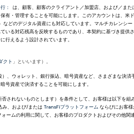
発行：
は、顧客、顧客のクライアント／加盟店、および／またはそ
保有・管理することを可能にします。このアカウントは、米ドル
C）などのデジタル資産にも対応しています。マルチカレンシ
れている対応残高を反映するものであり、本契約に基づき提供
滑に行えるよう設計されています。
ダクト
」といいます）。
段）、ウォレット、銀行振込、暗号資産など、さまざまな決済
は暗号資産で決済することを可能にします。
当に拒否されないものとします）を条件として、お客様は以下を
込み、および/または
TransFiプラットフォーム
ならびにお客様が
sFiプラットフォームの利用に関して、お客様のプロダクトおよびそ