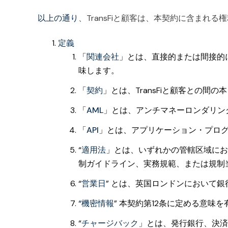
以上の通り
、TransFiと顧客は、本契約に含ま
定義
「
関連会社
」とは、直接的または間接的にT
味します。
「
契約
」とは、TransFiと顧客との間
「
AML
」とは、アンチマネーロンダリン
「
API
」とは、アプリケーション・プログラミング
“
適用法
」とは、いずれかの管轄区域にお
制ガイドライン、実務規範、または規制
“
営業日
”
とは、英国ロンドンにおいて銀
“機密情報
”
本契約第12条に定める意味を
“
チャージバック
」とは、発行銀行、決済