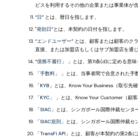
ビスを利用するその他の企業または事業体が
“日”
とは、暦日を指します。
"
発効日
”とは、本契約の日付を指します。
“
エンドユーザー
”
とは、顧客または顧客のク
直接、または加盟店もしくはサブ加盟店を通じて
“
債務不履行
」
」とは、第11条(d)に定める意
「
手数料
」
」とは、当事者間で合意された手
「
KYB
」とは、Know Your Business（取
「KYC」
」とは、Know Your Custome
「
SIAC
」とは、シンガポール国際仲裁センタ
「
SIAC規則
」とは、シンガポール国際仲裁セ
「
TransFi API
」とは、顧客が本契約の第2条に