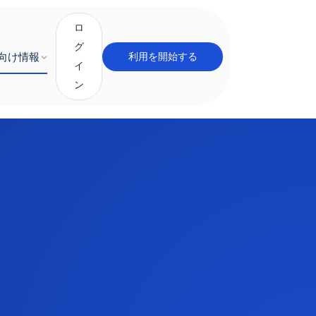
ロ
グ
向け情報
利用を開始する
イ
ン