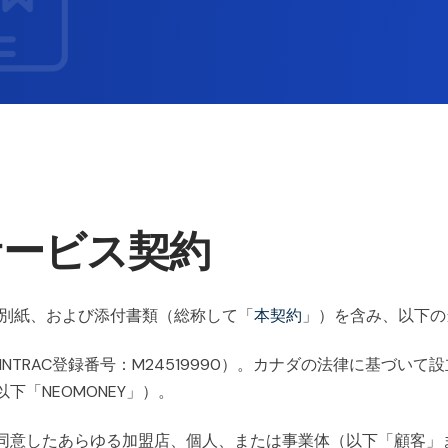
スサービス契約
録、別紙、および添付書類（総称して「
本契約
」）を含み、以下の
FINTRAC登録番号：M24519990）。カナダの法律に基づいて設
1 です（以下「NEOMONEY」）。
同意したあらゆる加盟店、個人、または事業体（以下「顧客」