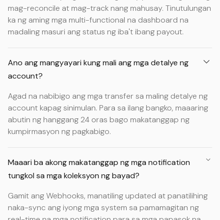
mag-reconcile at mag-track nang mahusay. Tinutulungan
ka ng aming mga multi-functional na dashboard na
madaling masuri ang status ng iba't ibang payout.
Ano ang mangyayari kung mali ang mga detalye ng
account?
Agad na nabibigo ang mga transfer sa maling detalye ng
account kapag sinimulan. Para sa ilang bangko, maaaring
abutin ng hanggang 24 oras bago makatanggap ng
kumpirmasyon ng pagkabigo.
Maaari ba akong makatanggap ng mga notification
tungkol sa mga koleksyon ng bayad?
Gamit ang Webhooks, manatiling updated at panatilihing
naka-sync ang iyong mga system sa pamamagitan ng
real-time na mga notification para sa mga papasok na