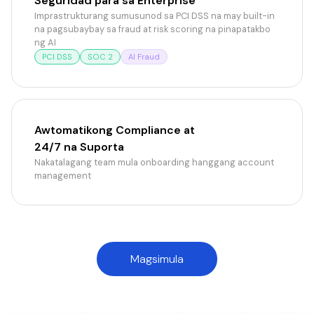
Seguridad para sa Enterprise
Imprastrukturang sumusunod sa PCI DSS na may built-in
na pagsubaybay sa fraud at risk scoring na pinapatakbo
ng AI
PCI DSS
SOC 2
AI Fraud
Awtomatikong Compliance at
24/7 na Suporta
Nakatalagang team mula onboarding hanggang account
management
Magsimula