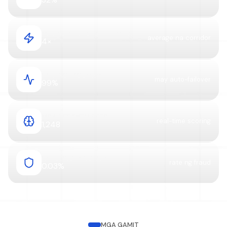
MAS MABILIS NA SETTLEMENT
average na corridor
4×
RATE NG TAGUMPAY
may auto-failover
99%
MGA DESISYON / SEG
real-time scoring
1,248
NAHULING PANGANIB
rate ng fraud
0.03%
MGA GAMIT