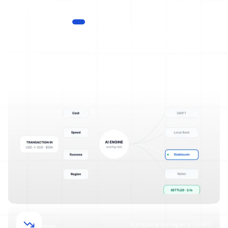
INTELLIGENCE LAYER
Ang AI sa likod ng bawat transfer
Ang bawat transaksyon ay sinusuri batay sa gastos, bilis, rate
ng tagumpay, at rehiyon — ang pinakamainam na ruta ay
pinipili sa loob ng ilang millisecond.
MAS MABABANG GASTOS
kumpara sa legacy SWIFT
32%