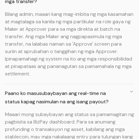
mga transfer?
Bilang admin, maaari kang mag-imbita ng mga kasamahan
at magtalaga sa kanila ng mga partikular na role gaya ng
Maker at Approver para sa mga direkta at batch na
transfer. Ang mga Maker ang nagpapasimula ng mga
transfer, na lalabas naman sa 'Approve' screen para
suriin at aprubahan o tanggihan ng mga Approver.
Ipinapamahagi ng system na ito ang mga responsibilidad
at pinapataas ang pananagutan sa pamamahala ng mga
settlement.
Paano ko masusubaybayan ang real-time na
status kapag nasimulan na ang isang payout?
Maaari mong subaybayan ang status sa pamamagitan ng
pagbisita sa BizPay dashboard. Para sa anumang
prefunding o transaksyon ng asset, kabilang ang mga
stablecoin, may mga nakalaang entry para tulungan kang