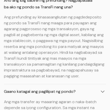
Ano ang ibig sabihin ng prefunding? Nagpapadala
ba ako ng pondo sa TransFi nang una?
Ang prefunding ay kinasasangkutan ng pagdedeposito
ng pondo sa TransFi nang maaga para payagan ang
agarang pagproseso ng mga transaksyon, gaya ng
pagbili at pagbebenta ng mga digital asset, kabilang ang
mga stablecoin, o paggawa ng mga payout. Nagsisilbing
reserba ang mga pondong ito para matiyak ang maayos
at walang antalang operasyon. Hindi ka nagbabayad sa
TransFi kundi tinitiyak ang mas maayos na mga
transaksyon sa pamamagitan ng kanilang pandaigdigang
imprastraktura sa pagbabayad, na nagpapahusay sa
pagiging maaasahan at karanasan ng user.
Gaano katagal ang paglilipat ng pondo?
Ang mga transfer ay maaaring agaran o naka-batch
depende sa iyong configuration. Sa mga instant na