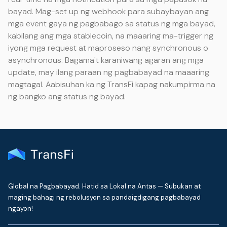
bayad. Mag-set up ng webhook para subaybayan ang
mga event gaya ng pagbabago sa status ng mga bayad,
kabilang ang mga stablecoin, na maaaring ma-trigger ng
iyong mga request at maproseso nang synchronous o
asynchronous. Bagama't karaniwang agaran ang mga
update, may ilang paraan ng pagbabayad na maaaring
magtagal. Aabisuhan ka ng TransFi kapag nakumpirma na
ng bangko ang status ng bayad.
Global na Pagbabayad. Hatid sa Lokal na Antas — Subukan at
maging bahagi ng rebolusyon sa pandaigdigang pagbabayad
ngayon!