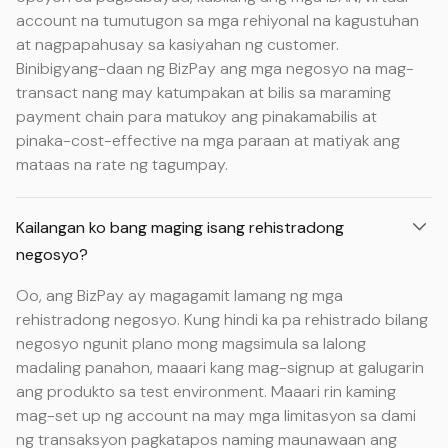
account na tumutugon sa mga rehiyonal na kagustuhan
at nagpapahusay sa kasiyahan ng customer.
Binibigyang-daan ng BizPay ang mga negosyo na mag-
transact nang may katumpakan at bilis sa maraming
payment chain para matukoy ang pinakamabilis at
pinaka-cost-effective na mga paraan at matiyak ang
mataas na rate ng tagumpay.
Kailangan ko bang maging isang rehistradong
negosyo?
Oo, ang BizPay ay magagamit lamang ng mga
rehistradong negosyo. Kung hindi ka pa rehistrado bilang
negosyo ngunit plano mong magsimula sa lalong
madaling panahon, maaari kang mag-signup at galugarin
ang produkto sa test environment. Maaari rin kaming
mag-set up ng account na may mga limitasyon sa dami
ng transaksyon pagkatapos naming maunawaan ang