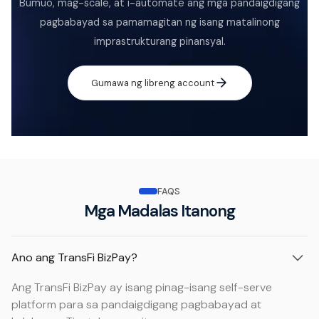
Bumuo, mag-scale, at i-automate ang mga pandaigdigang
pagbabayad sa pamamagitan ng isang matalinong
imprastrukturang pinansyal.
Gumawa ng libreng account
FAQS
Mga Madalas Itanong
Ano ang TransFi BizPay?
Ang TransFi BizPay ay isang pinag-isang self-serve
platform para sa pandaigdigang pagbabayad at