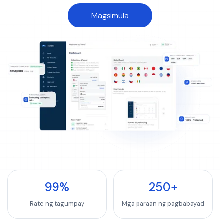
Magsimula
99
%
250
+
Rate ng tagumpay
Mga paraan ng pagbabayad