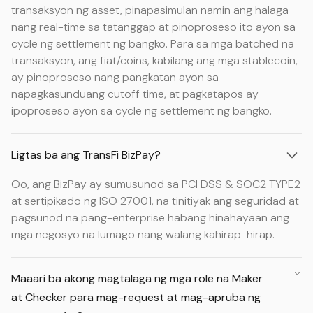
transaksyon ng asset, pinapasimulan namin ang halaga
nang real-time sa tatanggap at pinoproseso ito ayon sa
cycle ng settlement ng bangko. Para sa mga batched na
transaksyon, ang fiat/coins, kabilang ang mga stablecoin,
ay pinoproseso nang pangkatan ayon sa
napagkasunduang cutoff time, at pagkatapos ay
ipoproseso ayon sa cycle ng settlement ng bangko.
Ligtas ba ang TransFi BizPay?
Oo, ang BizPay ay sumusunod sa PCI DSS & SOC2 TYPE2
at sertipikado ng ISO 27001, na tinitiyak ang seguridad at
pagsunod na pang-enterprise habang hinahayaan ang
mga negosyo na lumago nang walang kahirap-hirap.
Maaari ba akong magtalaga ng mga role na Maker
at Checker para mag-request at mag-apruba ng