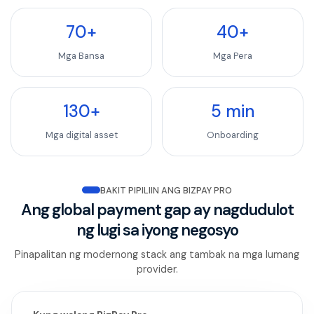
70
+
40
+
Mga Bansa
Mga Pera
130
+
5
min
Mga digital asset
Onboarding
BAKIT PIPILIIN ANG BIZPAY PRO
Ang global payment gap ay nagdudulot
ng lugi sa iyong negosyo
Pinapalitan ng modernong stack ang tambak na mga lumang
provider.