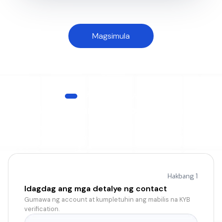
Magsimula
PAANO ITO GUMAGANA
Handa nang gamitin sa loob ng 5 minuto
Ang BizPay Pro ay idinisenyo para sa bilis, mula sa onboarding
hanggang sa iyong unang international transfer.
Hakbang 1
Idagdag ang mga detalye ng contact
Gumawa ng account at kumpletuhin ang mabilis na KYB
verification.