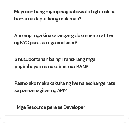
Mayroon bang mga ipinagbabawal o high-risk na
bansa na dapat kong malaman?
Ano ang mga kinakailangang dokumento at tier
ng KYC para sa mga end user?
Sinusuportahan ba ng TransFi ang mga
pagbabayad na nakabase sa IBAN?
Paano ako makakakuha ng live na exchange rate
sa pamamagitan ng API?
Mga Resource para sa Developer