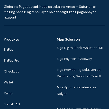
Global na Pagbabayad. Hatid sa Lokal na Antas — Subukan at
maging bahagi ng rebolusyon sa pandaigdigang pagbabayad
ngayon!
Produkto
Mga Solusyon
Mga Digital Bank, Wallet at EMI
BizPay
Mga Payment Gateway
BizPay Pro
Mga Provider ng Solusyon sa
Checkout
Remittance, Sahod at Payroll
Wallet
Mga App na Nakabase sa
Ramp
Dolyar
TransFi API