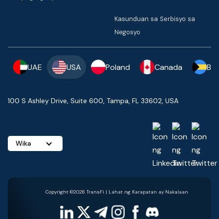
Kasunduan sa Serbisyo sa
Negosyo
UAE
USA
Poland
Canada
Ba
100 S Ashley Drive, Suite 600, Tampa, FL 33602, USA
Wika
Copyright ©2026 TransFi | Lahat ng Karapatan ay Nakalaan