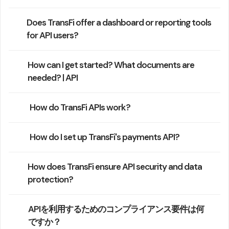
Does TransFi offer a dashboard or reporting tools
for API users?
How can I get started? What documents are
needed? | API
How do TransFi APIs work?
How do I set up TransFi's payments API?
How does TransFi ensure API security and data
protection?
APIを利用するためのコンプライアンス要件は何
ですか？