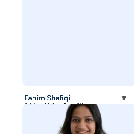
ボードメンバー
Fahim Shafiqi
Chief Legal & Compliance Officer