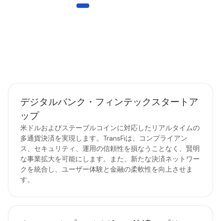
対象となるお客様
あらゆるWeb3ビジネスモデルに対応
TransFiは、Web2、Web3、およびハイブリッドなスタートアッ
プが、緻密で信頼性の高いグローバル決済とステーブルコインの
ネットワークを活用し、シームレスにスケールできるよう支援し
ます。
デジタルバンク・フィンテックスタートア
ップ
米ドルおよびステーブルコインに対応したリアルタイムの
多通貨決済を実現します。TransFiは、コンプライアン
ス、セキュリティ、運用の信頼性を損なうことなく、賢明
な事業拡大を可能にします。また、新たな決済ネットワー
クを統合し、ユーザー体験と金融の柔軟性を向上させま
す。