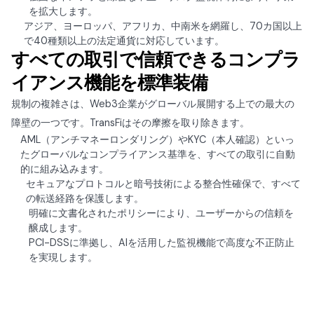
を拡大します。
アジア、ヨーロッパ、アフリカ、中南米を網羅し、70カ国以上
で40種類以上の法定通貨に対応しています。
すべての取引で信頼できるコンプラ
イアンス機能を標準装備
規制の複雑さは、Web3企業がグローバル展開する上での最大の
障壁の一つです。TransFiはその摩擦を取り除きます。
AML（アンチマネーロンダリング）やKYC（本人確認）といっ
たグローバルなコンプライアンス基準を、すべての取引に自動
的に組み込みます。
セキュアなプロトコルと暗号技術による整合性確保で、すべて
の転送経路を保護します。
明確に文書化されたポリシーにより、ユーザーからの信頼を
醸成します。
PCI-DSSに準拠し、AIを活用した監視機能で高度な不正防止
を実現します。