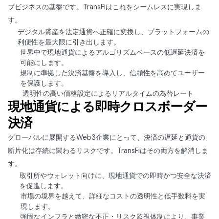
ブビジネスの基盤です。TransFiはこれをシームレスに実現しま
す。
デジタル資産を法定通貨へ正確に変換し、プラットフォームの
利便性を最大限に引き出します。
世界中で現地通貨によるアルゴリズムベースの低遅延決済を
可能にします。
規制に準拠した決済基盤を導入し、信頼性を高めてユーザー
を保護します。
透明性の高い価格設定によるリアルタイムの為替レート
現地通貨による即時クロスボーダー
決済
グローバルに展開するWeb3企業にとって、決済の遅延と通貨の
断片化は存続に関わるリスクです。TransFiはその両方を解消しま
す。
取引所やウォレット向けに、現地通貨での即時かつ安全な決済
を促進します。
市場の境界を越えて、詳細なコストの透明性と低手数料を実
現します。
強固なインフラと緻密な不正・リスク監視体制により、事業