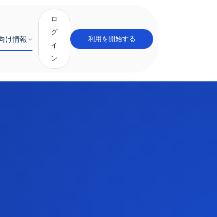
ロ
グ
向け情報
利用を開始する
イ
ン