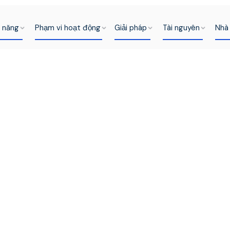
h năng
Phạm vi hoạt động
Giải pháp
Tài nguyên
Nhà 
ên biên
định
nh toán
.
nh toán cho nhân viên,