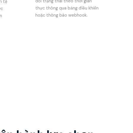
dõi trạng thái theo thời gian
n tệ
thực thông qua bảng điều khiển
ức
hoặc thông báo webhook.
n