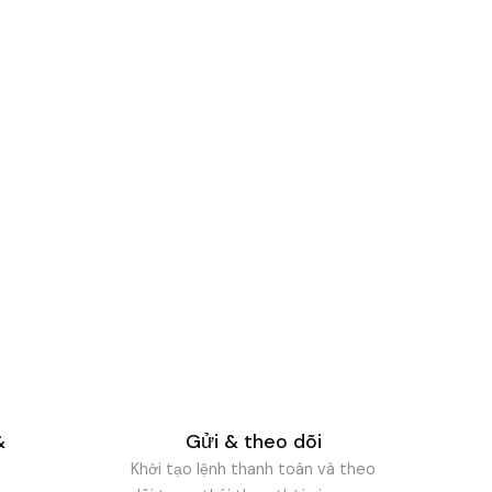
h toán
ỉ với bốn bước, bạn có thể
t và theo dõi.
&
Gửi & theo dõi
Khởi tạo lệnh thanh toán và theo