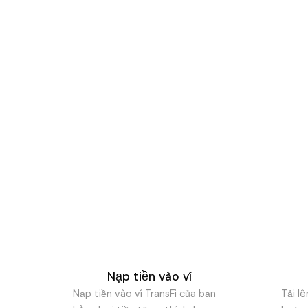
Cách 
Quy trình chuyển tiền đượ
thực hiện từ 
Nạp tiền vào ví
Nạp tiền vào ví TransFi của bạn
Tải l