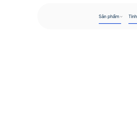
Sản phẩm
Tín
Thanh toán xuy
giới, được tái 
nghĩa thành
tha
không biên giới
Được xây dựng cho các doanh nghiệp hiện đại. Tha