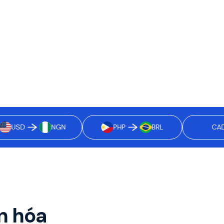
USD
NGN
PHP
BRL
CAD
n hóa