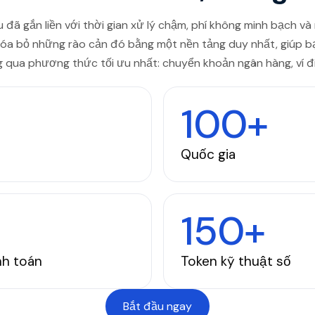
 đã gắn liền với thời gian xử lý chậm, phí không minh bạch và
xóa bỏ những rào cản đó bằng một nền tảng duy nhất, giúp b
g qua phương thức tối ưu nhất: chuyển khoản ngân hàng, ví đi
100+
Quốc gia
150+
nh toán
Token kỹ thuật số
Bắt đầu ngay