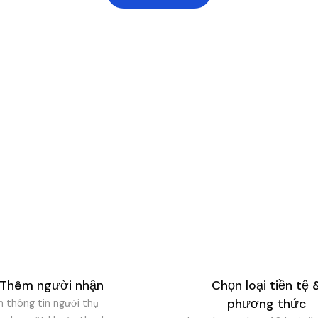
QUY TRÌNH
thức hoạt động của than
c thiết kế để hoàn tất chỉ trong vài phút thay vì vài tuần. Ch
khâu nạp tiền đến khi hoàn tất thanh toán với đầy đủ đối soá
Thêm người nhận
Chọn loại tiền tệ 
phương thức
ên thông tin người thụ