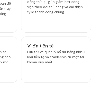
động thử lại, giúp giảm bớt công
 bạn để
việc theo dõi thủ công và cải thiện
n truy
tỷ lệ thành công chung.
rộng
Ví đa tiền tệ
n chỉ
Lưu trữ và quản lý số dư bằng nhiều
ởng cho
loại tiền tệ và stablecoin từ một tài
quy mô
khoản duy nhất.