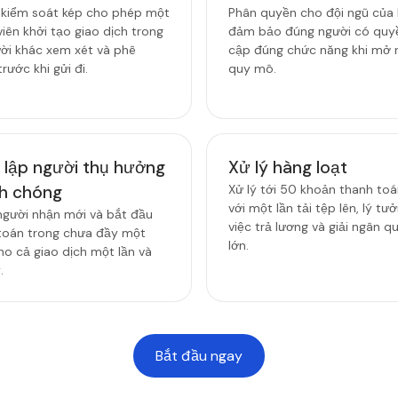
ò kiểm soát kép cho phép một
Phân quyền cho đội ngũ của
iên khởi tạo giao dịch trong
đảm bảo đúng người có quyề
ười khác xem xét và phê
cập đúng chức năng khi mở 
rước khi gửi đi.
quy mô.
t lập người thụ hưởng
Xử lý hàng loạt
h chóng
Xử lý tới 50 khoản thanh toá
với một lần tải tệp lên, lý tư
gười nhận mới và bắt đầu
việc trả lương và giải ngân 
toán trong chưa đầy một
lớn.
ho cả giao dịch một lần và
.
Bắt đầu ngay