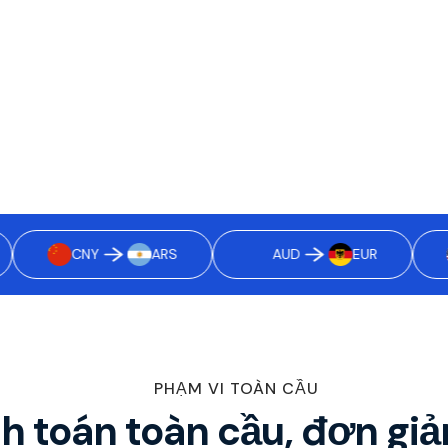
40 loại tiền tệ tại hơn
ành bởi stablecoin và
CNY
ARS
AUD
EUR
PHẠM VI TOÀN CẦU
h toán toàn cầu, đơn giả