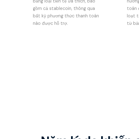
bằng loại tiền tệ ưa thích, bao
hưởng
gồm cả stablecoin, thông qua
toán 
bất kỳ phương thức thanh toán
loạt 
nào được hỗ trợ.
từ bả