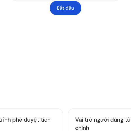
Bắt đầu
ợ thanh toán thông
Các cô
chính 
hơn tr
rình phê duyệt tích
Vai trò người dùng tù
chỉnh