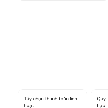
TÍNH NĂNG NỀN TẢNG
Các tính năng hỗ tr
minh hơn
Tùy chọn thanh toán linh
Quy t
hoạt
hợp