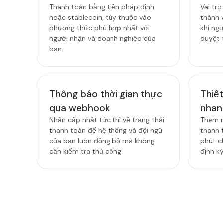
Thanh toán bằng tiền pháp định
Vai tr
hoặc stablecoin, tùy thuộc vào
thành v
phương thức phù hợp nhất với
khi ng
người nhận và doanh nghiệp của
duyệt t
bạn.
Thông báo thời gian thực
Thiế
qua webhook
nhan
Nhận cập nhật tức thì về trạng thái
Thêm n
thanh toán để hệ thống và đội ngũ
thanh 
của bạn luôn đồng bộ mà không
phút c
cần kiểm tra thủ công.
định kỳ