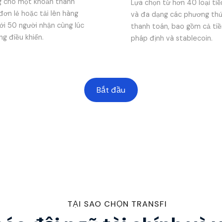
 cho một khoản thanh
Lựa chọn từ hơn 40 loại tiề
đơn lẻ hoặc tải lên hàng
và đa dạng các phương th
tới 50 người nhận cùng lúc
thanh toán, bao gồm cả tiề
ng điều khiển.
pháp định và stablecoin.
Bắt đầu
TẠI SAO CHỌN TRANSFI