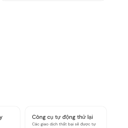
ng cụ được xây dựng để giúp đội ngũ tài
và vận hành kiểm soát, tăng tốc và tự tin
ong mọi giao dịch.
y
Công cụ tự động thử lại
Các giao dịch thất bại sẽ được tự