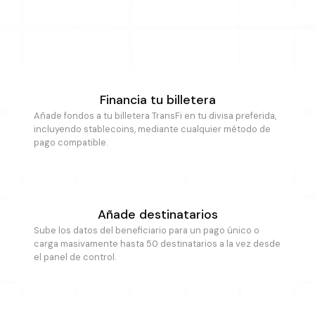
Realizar pagos está diseñado para tomar minutos, no
semanas. Cuatro pasos te llevan desde la financiación hasta
un pago totalmente conciliado y rastreable.
Financia tu billetera
Añade fondos a tu billetera TransFi en tu divisa preferida,
incluyendo stablecoins, mediante cualquier método de
pago compatible.
Añade destinatarios
Sube los datos del beneficiario para un pago único o
carga masivamente hasta 50 destinatarios a la vez desde
el panel de control.