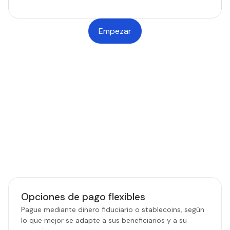
Empezar
FUNCIONALIDADES DE LA PLATAFORMA
Funcionalidades que impulsan
pagos más inteligentes
Herramientas diseñadas para ofrecer a los equipos
financieros y operativos más control, rapidez y
confianza en cada transferencia.
Opciones de pago flexibles
Pague mediante dinero fiduciario o stablecoins, según
lo que mejor se adapte a sus beneficiarios y a su