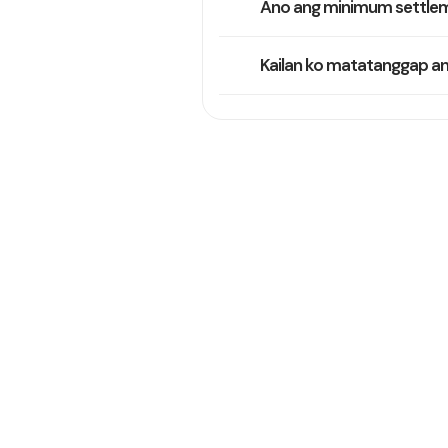
Ano ang minimum settlem
Kailan ko matatanggap an
Karaniwan