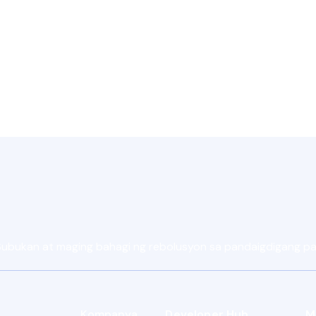
Makipag-ugnayan sa Support
 Subukan at maging bahagi ng rebolusyon sa pandaigdigang 
Kompanya
Developer Hub
M