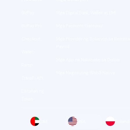
BizPay
Mga Digital Bank, Wallet at EMI
BizPay Pro
Mga Payment Gateway
Checkout
Mga Provider ng Solusyon sa Remitta
Payroll
Wallet
Mga App na Nakabase sa Dolyar
Ramp
Mga Negosyong Web3 Native
TransFi API
Listahan ng
Token
UAE
USA
Poland