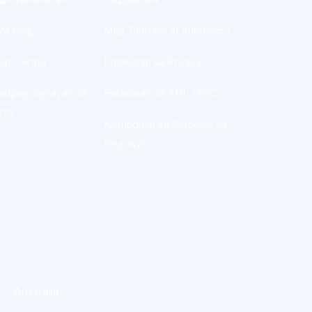
ga Blog
Mga Tuntunin at Kundisyon
elp Center
Patakaran sa Privacy
akipag-ugnayan sa
Patakaran sa AML / KYC
min
Kasunduan sa Serbisyo sa
Negosyo
Australia