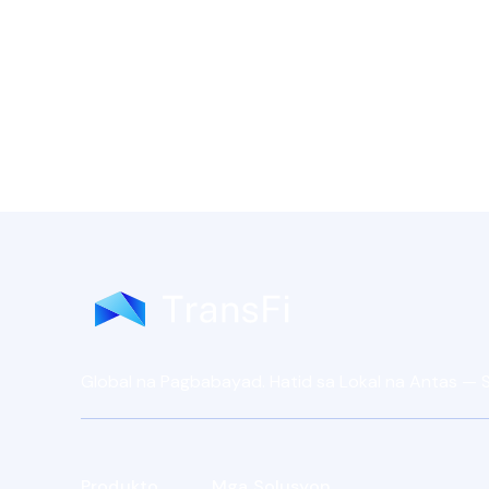
Global na Pagbabayad. Hatid sa Lokal na Antas —
Produkto
Mga Solusyon