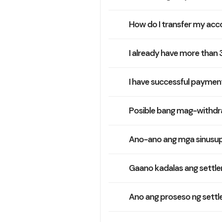
How do I transfer my acco
I already have more than
I have successful paymen
Posible bang mag-withdraw
Ano-ano ang mga sinusup
Gaano kadalas ang settle
Ano ang proseso ng settl