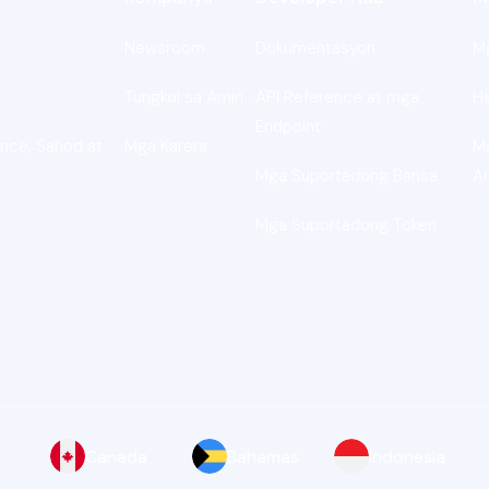
Newsroom
Dokumentasyon
M
Tungkol sa Amin
API Reference at mga
H
Endpoint
nce, Sahod at
Mga Karera
M
Mga Suportadong Bansa
A
Mga Suportadong Token
Canada
Bahamas
Indonesia