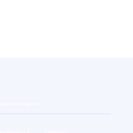
pagbabayad ngayon!
ga Resource
Pagsunod