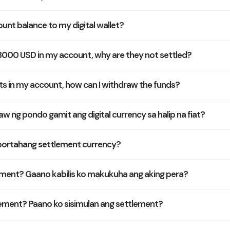
unt balance to my digital wallet?
 3000 USD in my account, why are they not settled?
ts in my account, how can I withdraw the funds?
 ng pondo gamit ang digital currency sa halip na fiat?
ortahang settlement currency?
ment? Gaano kabilis ko makukuha ang aking pera?
ement? Paano ko sisimulan ang settlement?