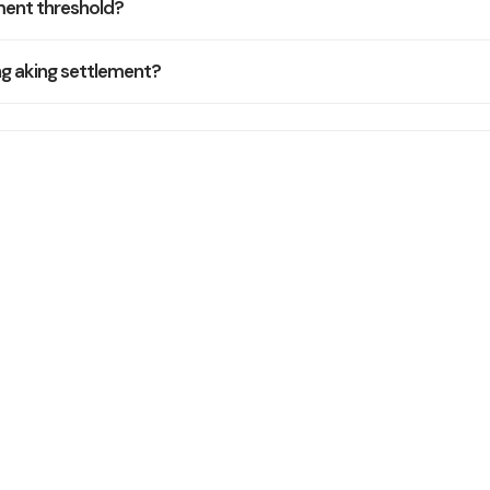
ent threshold?
g aking settlement?
Kailangan pa ng tulong
g sumasagot ang aming support team sa loob ng isang araw 