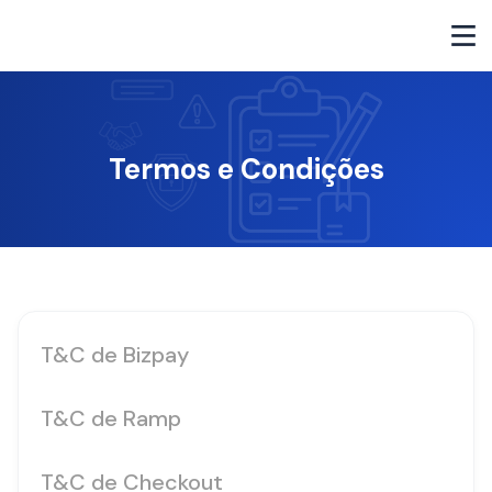
Termos e Condições
T&C de Bizpay
T&C de Ramp
T&C de Checkout