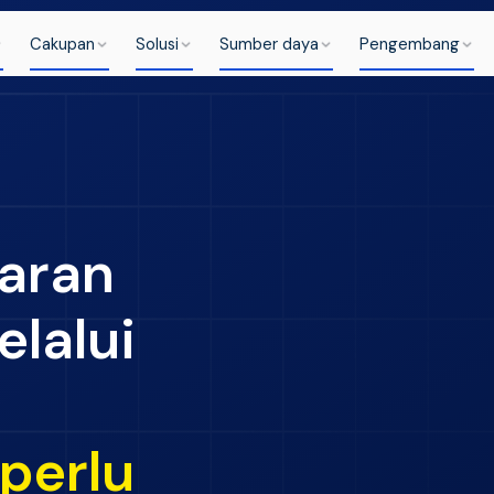
Cakupan
Solusi
Sumber daya
Pengembang
aran
elalui
u
 perlu