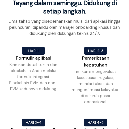
Tayang dalam seminggu. Didukung di
setiap langkah.
Lima tahap yang disederhanakan mulai dari aplikasi hingga
peluncuran, dipandu oleh manajer onboarding khusus dan
didukung oleh dukungan teknis 24/7.
HARI 1
HARI 2-3
Formulir aplikasi
Pemeriksaan
Kirimkan detail token dan
kepatuhan
blockchain Anda melalui
Tim kami mengevaluasi
formulir integrasi.
kesesuaian regulasi,
Blockchain EVM dan non-
menilai token, dan
EVM keduanya didukung.
mengonfirmasi kelayakan
di seluruh pasar
operasional.
HARI 3-4
HARI 4-6