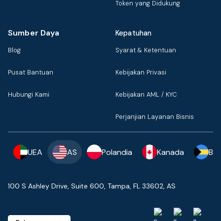
Token yang Didukung
Sumber Daya
Kepatuhan
Blog
Syarat & Ketentuan
Pusat Bantuan
Kebijakan Privasi
Hubungi Kami
Kebijakan AML / KYC
Perjanjian Layanan Bisnis
UEA
AS
Polandia
Kanada
Ba
100 S Ashley Drive, Suite 600, Tampa, FL 33602, AS