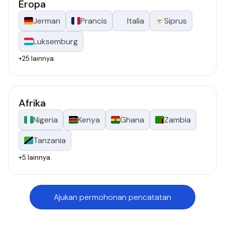
Eropa
Jerman
Prancis
Italia
Siprus
Luksemburg
+25 lainnya.
Afrika
Nigeria
Kenya
Ghana
Zambia
Tanzania
+5 lainnya.
Ajukan permohonan pencatatan