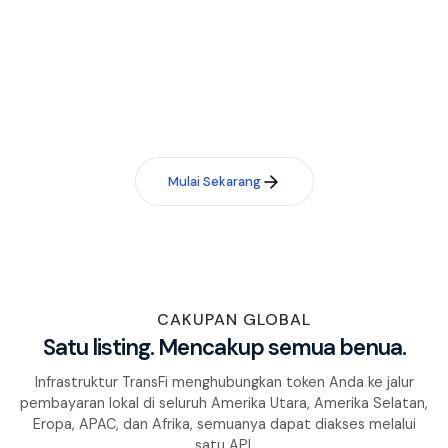
Token Anda tidak ada? Mari kita
tambahkan.
Hubungi kami dan tim kami akan menilai kelayakan listing
token Anda dalam waktu 48 jam.
Mulai Sekarang
CAKUPAN GLOBAL
Satu listing. Mencakup semua benua.
Infrastruktur TransFi menghubungkan token Anda ke jalur
pembayaran lokal di seluruh Amerika Utara, Amerika Selatan,
Eropa, APAC, dan Afrika, semuanya dapat diakses melalui
satu API.