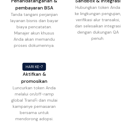
Penandatanganan &
Sandbox & integrasi
pembayaran BSA
Hubungkan token Anda
ke lingkungan pengujian,
Tanda tangani perjanjian
verifikasi alur transaksi,
layanan bisnis dan bayar
dan selesaikan integrasi
biaya pencatatan.
dengan dukungan QA
Manajer akun khusus
penuh.
Anda akan memandu
proses dokumennya.
HARI KE-7
Aktifkan &
promosikan
Luncurkan token Anda
melalui on/off-ramp
global TransFi dan mulai
kampanye pemasaran
bersama untuk
mendorong adopsi.