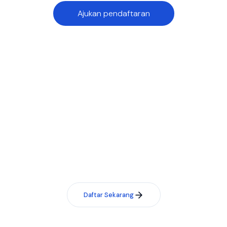
Ajukan pendaftaran
Siap membawa token Anda ke
kancah global?
Bergabunglah dengan 150+ token yang sudah aktif di
infrastruktur TransFi di 100+ negara dengan volume
transaksi lebih dari $1 Miliar.
Daftar Sekarang