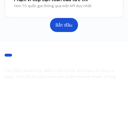
Hơn 70 quốc gia thông qua một API duy nhất.
Bắt đầu
TRẢI NGHIỆM NHÀ PHÁT TRIỂN
Dành cho nhà phát triển
Các SDK chuẩn hóa, điểm cuối có thể dự đoán và công cụ
được thiết kế để phát hành sản phẩm fintech nhanh chóng.
REST APIs
Webhooks
Hỗ trợ SDK