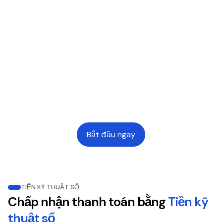
Phương thức thanh toán
40
+
Loại tiền tệ
130
+
Tài sản kỹ thuật số
Bắt đầu ngay
TIỀN KỸ THUẬT SỐ
Chấp nhận thanh toán bằng
Tiền kỹ
thuật số