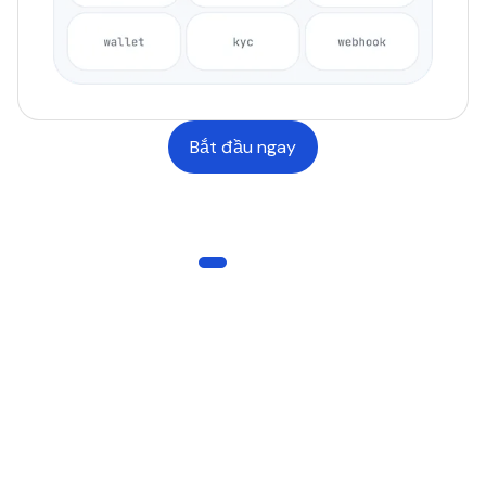
Bắt đầu ngay
QUY MÔ
Hạ tầng được tin dùng trên quy mô toàn
cầu
70
+
Quốc gia hỗ trợ
250
+