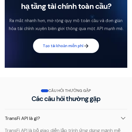
hạ tầng tài chính toàn cầu?
Ra mắt nhanh hơn, mở rộng quy mô toàn cầu và đơn giản
hóa tài chính xuyên biên giới thông qua một API mạnh mẽ.
Tạo tài khoản miễn phí
CÂU HỎI THƯỜNG GẶP
Các câu hỏi thường gặp
TransFi API là gì?
TransFi API là bộ giao diện lập trình ứng dụng mạnh mẽ