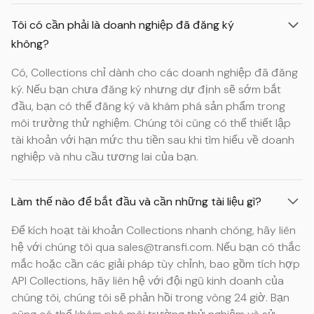
Tôi có cần phải là doanh nghiệp đã đăng ký
không?
Có, Collections chỉ dành cho các doanh nghiệp đã đăng
ký. Nếu bạn chưa đăng ký nhưng dự định sẽ sớm bắt
đầu, bạn có thể đăng ký và khám phá sản phẩm trong
môi trường thử nghiệm. Chúng tôi cũng có thể thiết lập
tài khoản với hạn mức thu tiền sau khi tìm hiểu về doanh
nghiệp và nhu cầu tương lai của bạn.
Làm thế nào để bắt đầu và cần những tài liệu gì?
Để kích hoạt tài khoản Collections nhanh chóng, hãy liên
hệ với chúng tôi qua sales@transfi.com. Nếu bạn có thắc
mắc hoặc cần các giải pháp tùy chỉnh, bao gồm tích hợp
API Collections, hãy liên hệ với đội ngũ kinh doanh của
chúng tôi, chúng tôi sẽ phản hồi trong vòng 24 giờ. Bạn