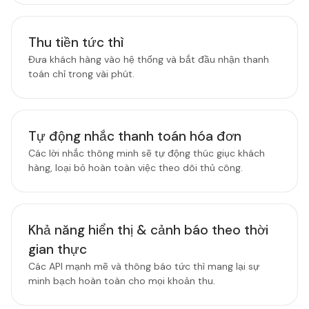
Thu tiền tức thì
Đưa khách hàng vào hệ thống và bắt đầu nhận thanh
toán chỉ trong vài phút.
Tự động nhắc thanh toán hóa đơn
Các lời nhắc thông minh sẽ tự động thúc giục khách
hàng, loại bỏ hoàn toàn việc theo dõi thủ công.
Khả năng hiển thị & cảnh báo theo thời
gian thực
Các API mạnh mẽ và thông báo tức thì mang lại sự
minh bạch hoàn toàn cho mọi khoản thu.