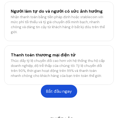
Người làm tự do và người có sức ảnh hưởng
Nhận thanh toán bằng tiền pháp định hoặc stablecoin với
mức phí tối thiểu và tỷ giá chuyển đổi minh bạch, nhanh
chóng và đáng tin cậy từ khách hàng ở bất kỳ đâu trên thế
giới.
Thanh toán thương mại điện tử
Thúc đẩy tỷ lệ chuyển đổi cao hơn với hệ thống thu hộ cấp
doanh nghiệp, độ trễ thấp của chúng tôi. Tỷ lệ chuyển đổi
trên 90%, thời gian hoạt động trên 99% và thanh toán
nhanh chóng cho khách hàng của bạn trên toàn thế giới.
Bắt đầu ngay