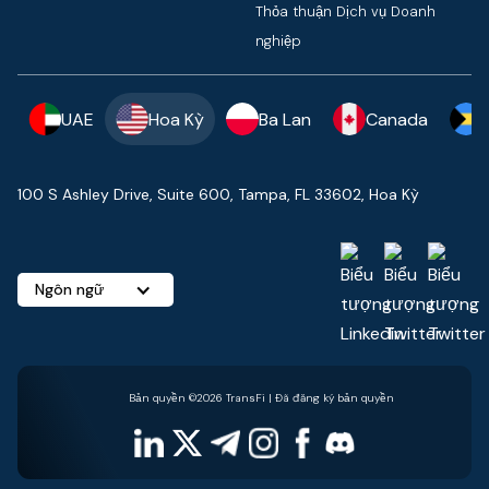
Thỏa thuận Dịch vụ Doanh
nghiệp
UAE
Hoa Kỳ
Ba Lan
Canada
100 S Ashley Drive, Suite 600, Tampa, FL 33602, Hoa Kỳ
Ngôn ngữ
Bản quyền ©2026 TransFi | Đã đăng ký bản quyền