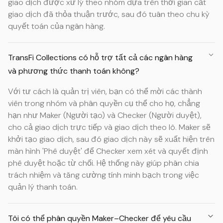
giao dịch được xử lý theo nhóm dựa trên thời gian cắt
giao dịch đã thỏa thuận trước, sau đó tuân theo chu kỳ
quyết toán của ngân hàng.
TransFi Collections có hỗ trợ tất cả các ngân hàng
và phương thức thanh toán không?
Với tư cách là quản trị viên, bạn có thể mời các thành
viên trong nhóm và phân quyền cụ thể cho họ, chẳng
hạn như Maker (Người tạo) và Checker (Người duyệt),
cho cả giao dịch trực tiếp và giao dịch theo lô. Maker sẽ
khởi tạo giao dịch, sau đó giao dịch này sẽ xuất hiện trên
màn hình 'Phê duyệt' để Checker xem xét và quyết định
phê duyệt hoặc từ chối. Hệ thống này giúp phân chia
trách nhiệm và tăng cường tính minh bạch trong việc
quản lý thanh toán.
Tôi có thể phân quyền Maker–Checker để yêu cầu