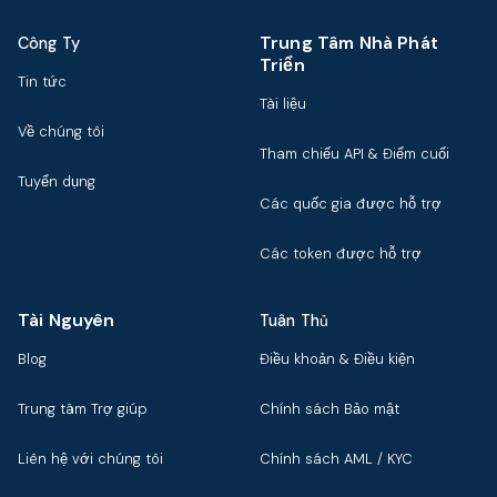
Trung Tâm Nhà Phát
Công Ty
Triển
Tin tức
Tài liệu
Về chúng tôi
Tham chiếu API & Điểm cuối
Tuyển dụng
Các quốc gia được hỗ trợ
Các token được hỗ trợ
Tài Nguyên
Tuân Thủ
Blog
Điều khoản & Điều kiện
Trung tâm Trợ giúp
Chính sách Bảo mật
Liên hệ với chúng tôi
Chính sách AML / KYC