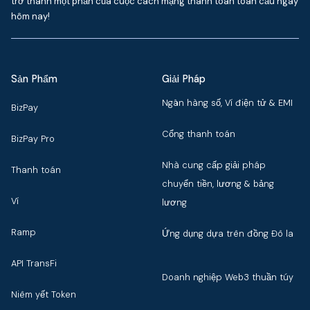
trở thành một phần của cuộc cách mạng thanh toán toàn cầu ngay
hôm nay!
Sản Phẩm
Giải Pháp
Ngân hàng số, Ví điện tử & EMI
BizPay
Cổng thanh toán
BizPay Pro
Nhà cung cấp giải pháp
Thanh toán
chuyển tiền, lương & bảng
Ví
lương
Ramp
Ứng dụng dựa trên đồng Đô la
API TransFi
Doanh nghiệp Web3 thuần túy
Niêm yết Token