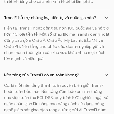
thiết kế riêng cho các nền kinh tế dễ bị lạm phát.
TransFi hỗ trợ những loại tiền tệ và quốc gia nào?
Hiện tại, TransFi hoạt động tại hơn 100 quốc gia và hỗ trợ
hơn 40 loại tiền tệ. Một số châu lục mà TransFi đang hoạt
động bao gồm Châu Á, Châu Âu, Mỹ Latinh, Bắc Mỹ và
Châu Phi. Nền tảng cho phép các doanh nghiệp gửi và
nhận thanh toán giữa các khu vực khác nhau một cách
liền mạch và hiệu quả.
Nền tảng của TransFi có an toàn không?
Có, là một nền tảng thanh toán xuyên biên giới, TransFi
hoàn toàn bảo mật. Nền tảng đảm bảo an ninh thông
qua việc tuân thủ PCI-DSS, quy trình KYC nghiêm ngặt và
ngăn chặn gian lận nâng cao bằng cách sử dụng công
nghệ giám sát giao dịch tăng cường bởi AI. TransFi đảm