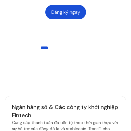
Đăng ký ngay
ĐỐI TƯỢNG PHÙ HỢP
Được xây dựng cho mọi doanh nghiệp
thanh toán
TransFi trao quyền cho các doanh nghiệp Web2, Web3 và mô
hình kết hợp để mở rộng quy mô liền mạch với hệ thống trả
lương toàn cầu đáng tin cậy và các kênh stablecoin.
Ngân hàng số & Các công ty khởi nghiệp
Fintech
Cung cấp thanh toán đa tiền tệ theo thời gian thực với
sự hỗ trợ của đồng đô la và stablecoin. TransFi cho