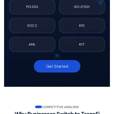
PCI DSS
ISO 27001
SOC 2
KYC
AML
KYT
Get Started
COMPETITIVE ANALYSIS