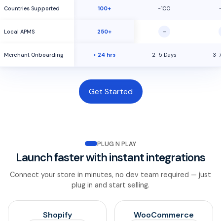
Countries Supported
100+
~100
−
Local APMS
250+
Merchant Onboarding
< 24 hrs
2–5 Days
3–
Get Started
PLUG N PLAY
Launch faster with instant integrations
Connect your store in minutes, no dev team required — just
plug in and start selling.
Shopify
WooCommerce