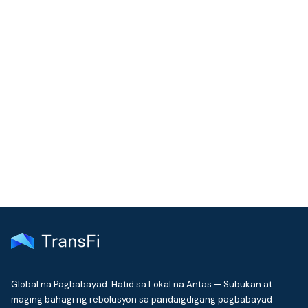
Kailangan pa ng tulong
Karaniwang sumasagot ang aming support team sa loob ng
isang araw ng negosyo
Makipag-ugnayan sa Support
Global na Pagbabayad. Hatid sa Lokal na Antas — Subukan at
maging bahagi ng rebolusyon sa pandaigdigang pagbabayad