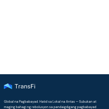
Kailangan pa ng tulong
Karaniwang sumasagot ang aming support team sa loob ng
isang araw ng negosyo
Makipag-ugnayan sa Support
Global na Pagbabayad. Hatid sa Lokal na Antas — Subukan at
maging bahagi ng rebolusyon sa pandaigdigang pagbabayad