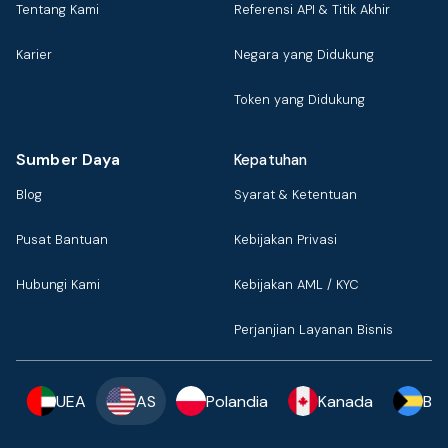
Tentang Kami
Referensi API & Titik Akhir
Karier
Negara yang Didukung
Token yang Didukung
Sumber Daya
Kepatuhan
Blog
Syarat & Ketentuan
Pusat Bantuan
Kebijakan Privasi
Hubungi Kami
Kebijakan AML / KYC
Perjanjian Layanan Bisnis
UEA
AS
Polandia
Kanada
Ba