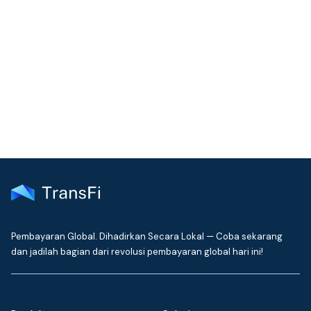
Masih Butuh Bantuan
Tim dukungan kami biasanya membalas dalam satu hari kerja
Hubungi Dukungan
Pembayaran Global. Dihadirkan Secara Lokal — Coba sekarang
dan jadilah bagian dari revolusi pembayaran global hari ini!