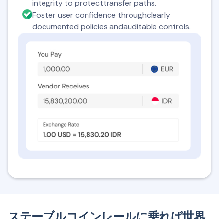
integrity to protecttransfer paths.
Foster user confidence throughclearly
documented policies andauditable controls.
ステーブルコインレールに乗れば世界