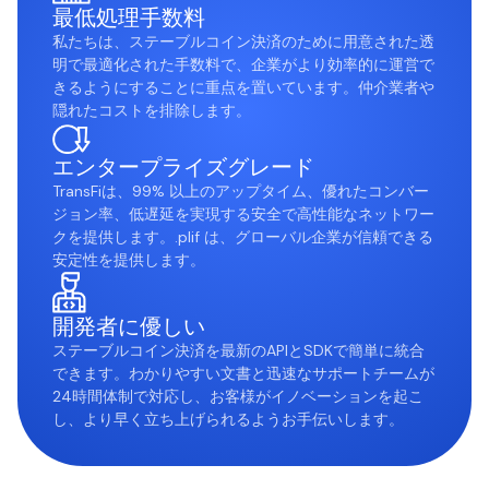
最低処理手数料
私たちは、ステーブルコイン決済のために用意された透
明で最適化された手数料で、企業がより効率的に運営で
きるようにすることに重点を置いています。仲介業者や
隠れたコストを排除します。
エンタープライズグレード
TransFiは、99% 以上のアップタイム、優れたコンバー
ジョン率、低遅延を実現する安全で高性能なネットワー
クを提供します。.plif は、グローバル企業が信頼できる
安定性を提供します。
開発者に優しい
ステーブルコイン決済を最新のAPIとSDKで簡単に統合
できます。わかりやすい文書と迅速なサポートチームが
24時間体制で対応し、お客様がイノベーションを起こ
し、より早く立ち上げられるようお手伝いします。