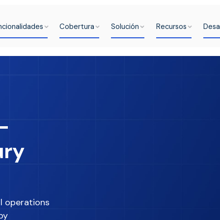
ncionalidades
Cobertura
Solución
Recursos
Desa
-
ury
l operations
by