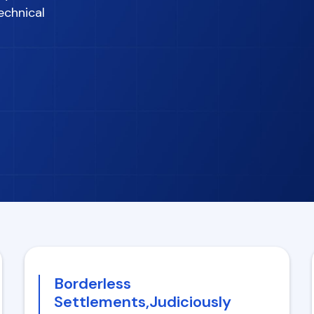
echnical
Borderless
Settlements,Judiciously