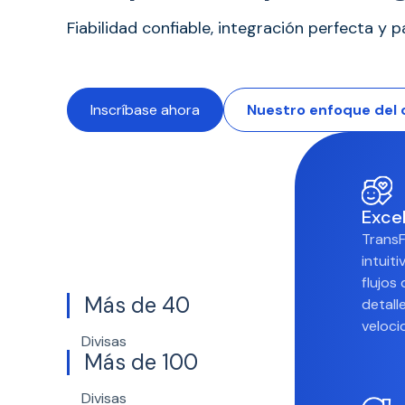
Fiabilidad confiable, integración perfecta 
Inscríbase ahora
Nuestro enfoque del
Excel
TransF
intuit
flujos
Más de 40
detall
veloci
Divisas
Más de 100
Divisas