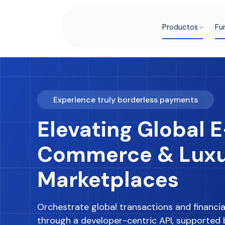
Productos
Fu
Experience truly borderless payments
Elevating Global E
Commerce & Lux
Marketplaces
Orchestrate global transactions and financia
through a developer-centric API, supported 