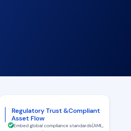
Regulatory Trust &Compliant
Asset Flow
Embed global compliance standards(AML,