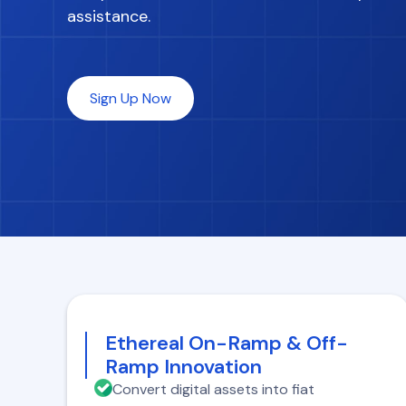
assistance.
Sign Up Now
Ethereal On-Ramp & Off-
Ramp Innovation
Convert digital assets into fiat