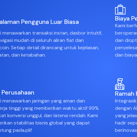
Biaya 
alaman Pengguna Luar Biasa
Kami berf
i menawarkan transaksi instan, dasbor intuitif,
beroperas
vigasi mudah di seluruh aliran fiat dan
dan diopt
coin. Setiap detail dirancang untuk kejelasan,
penyelesa
tan, dan ketabahan.
dan biaya
s Perusahaan
Ramah 
i menawarkan jaringan yang aman dan
Integras
erja tinggi yang memberikan waktu aktif 99%
dengan A
gkat konversi unggul, dan latensi rendah. Kami
yang jela
ikan stabilitas bisnis global yang dapat
hadir se
tung pada.plif
berinovas