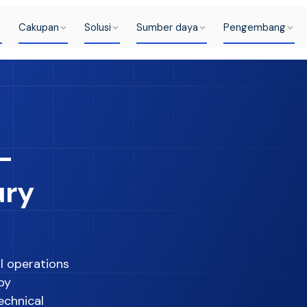
Cakupan
Solusi
Sumber daya
Pengembang
-
ury
l operations
by
echnical