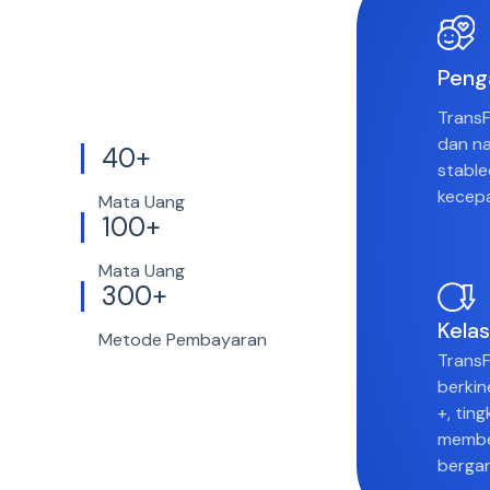
Peng
TransF
dan na
40+
stable
kecepa
Mata Uang
100+
Mata Uang
300+
Kela
Metode Pembayaran
TransF
berkin
+, tin
member
bergan