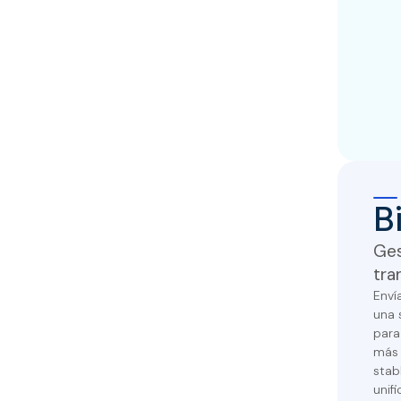
B
Ges
tra
Enví
una 
para
más 
stab
unif