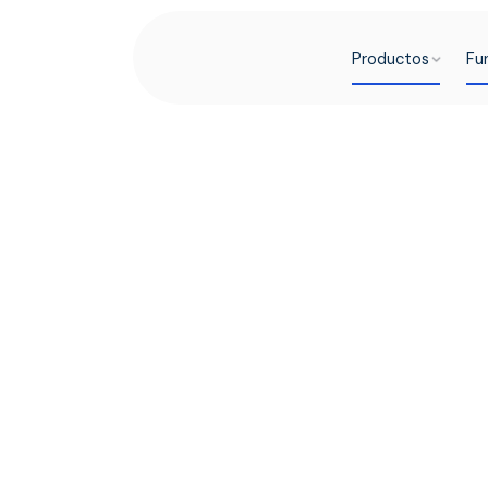
Productos
Fu
Impulsando neg
nivel global con
infraestructura
pagos con stab
Llegue a nuevos clientes a través de los métodos d
los que ya confían, impulsados por una infraestruc