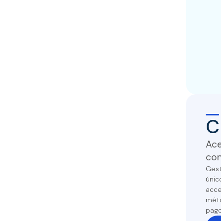
C
Ace
con
Gest
únic
acce
méto
pago