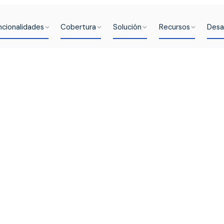
ncionalidades
Cobertura
Solución
Recursos
Desa
ocios a
 de
lecoins
e pago y divisas locales en
tura de stablecoins, con una