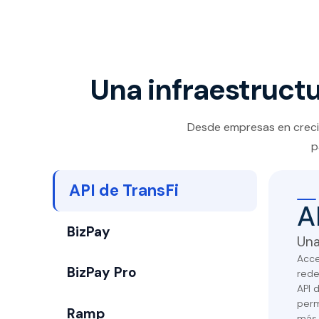
Una infraestruct
Desde empresas en crecim
p
API de TransFi
A
BizPay
Una
Acce
BizPay Pro
rede
API 
perm
Ramp
más 