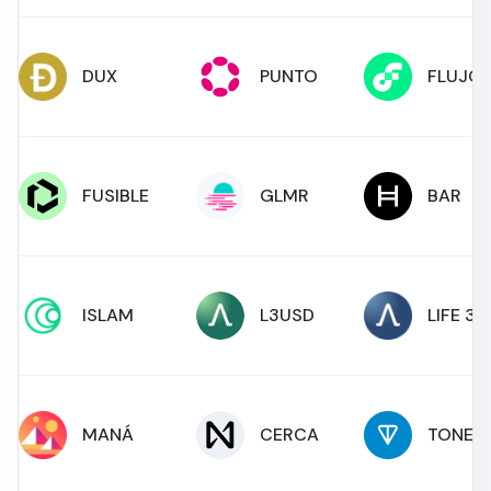
DUX
PUNTO
FLUJO
FUSIBLE
GLMR
BAR
ISLAM
L3USD
LIFE 3
MANÁ
CERCA
TONEL