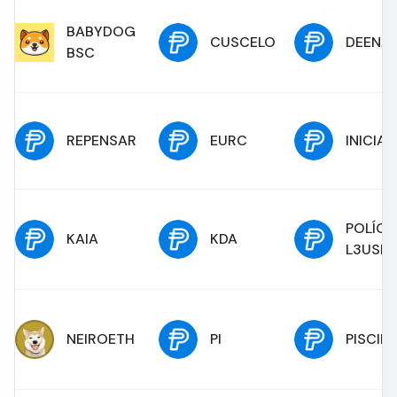
BABYDOG
CUSCELO
DEENA
BSC
REPENSAR
EURC
INICIA
POLÍG
KAIA
KDA
L3USD
NEIROETH
PI
PISCIN