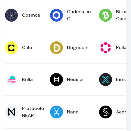
Cadena en
Bitcoi
Cosmos
C
Cash
Celo
Dogecoin
Polkad
Brilla
Hedera
Inmut
Protocolo
Nano
Secre
NEAR