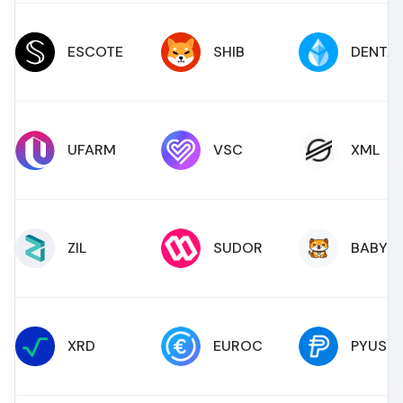
ESCOTE
SHIB
DENTA
UFARM
VSC
XML
ZIL
SUDOR
BABYD
XRD
EUROC
PYUSD