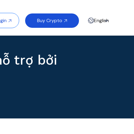
Buy Crypto
gin
English


ỗ trợ bởi