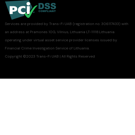
Services are provided by Trans-Fi UAB (registration no. 306117433) with
an address at Pramones 10G, Vilnius, Lithuania LT-11118.Lithuania
operating under virtual asset service provider licenses issued by
Financial Crime Investigation Service of Lithuania.
Copyright ©2023 Trans-Fi UAB | All Rights Reserved