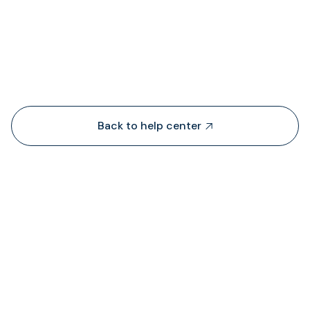
People also viewed...
Back to help center

TransFi lấy thanh khoản từ đâu?
