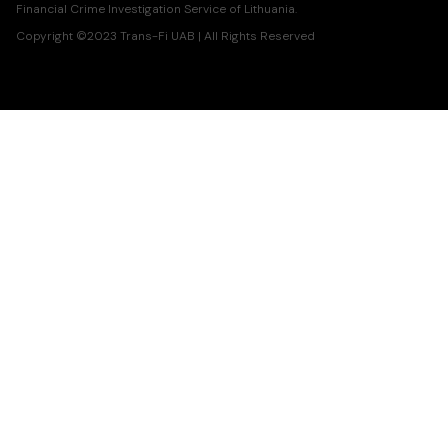
Financial Crime Investigation Service of Lithuania.
Copyright ©2023 Trans-Fi UAB | All Rights Reserved