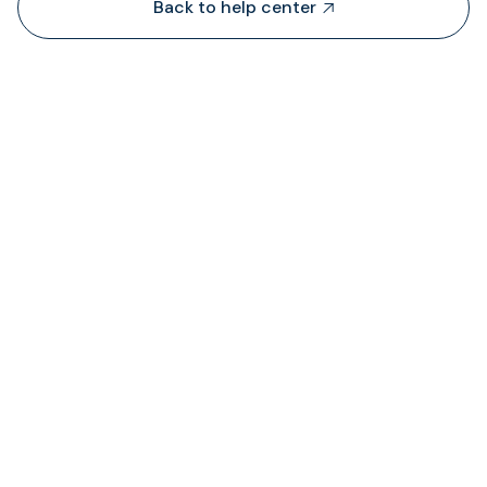
Back to help center

TransFi lấy thanh khoản từ đâu?

Tôi có thể xem trạng thái phí được tính ở đâ
