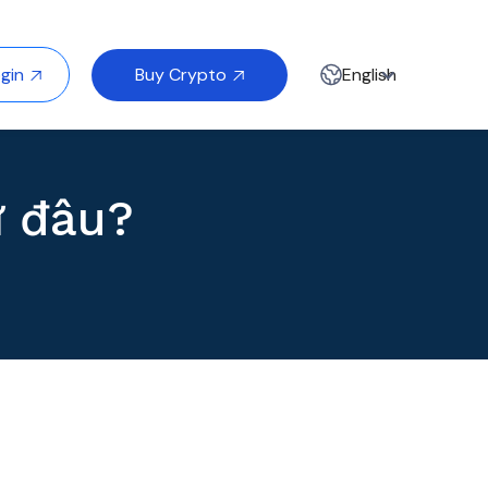
Buy Crypto
gin
English


ừ đâu?