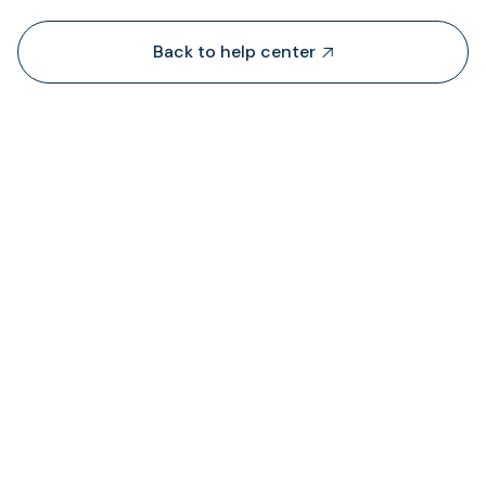
Back to help center

TransFi lấy thanh khoản từ đâu?

Tôi có thể xem trạng thái phí được tính ở đâ