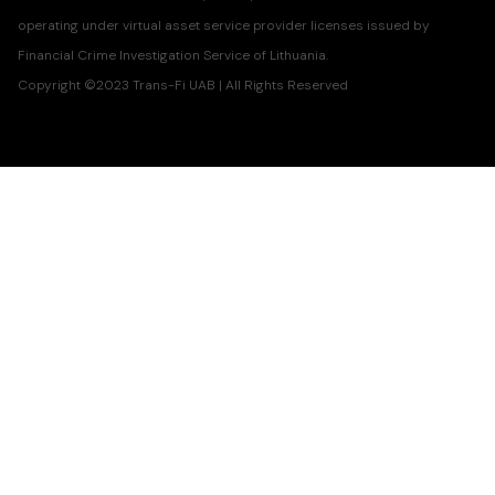
operating under virtual asset service provider licenses issued by
Financial Crime Investigation Service of Lithuania.
Copyright ©2023 Trans-Fi UAB | All Rights Reserved