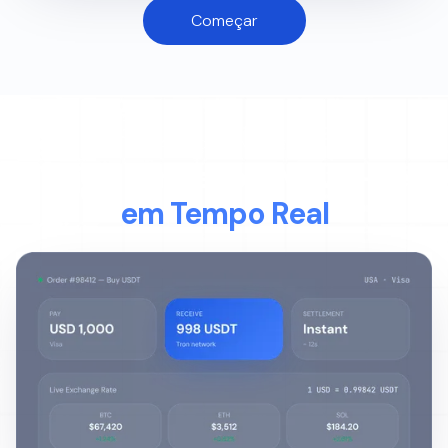
Começar
TRANSAÇÃO EM DIRETO
Veja o Dinheiro a Mover-se
em Tempo Real