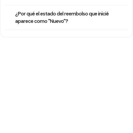
¿Por qué el estado del reembolso que inicié
aparece como "Nuevo"?
¿Necesitas más ayuda?
Nuestro equipo de soporte suele responder en un día hábil
Contactar con soporte