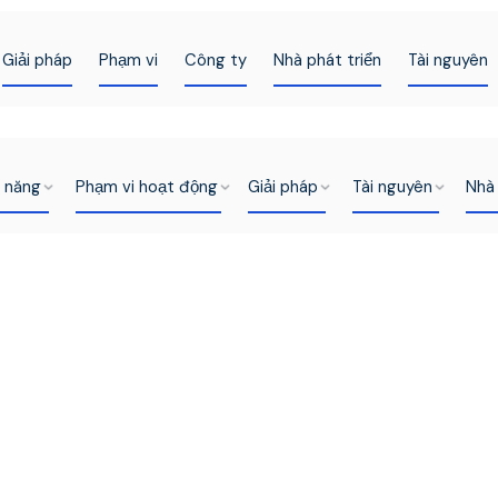
Giải pháp
Phạm vi
Công ty
Nhà phát triển
Tài nguyên
h năng
Phạm vi hoạt động
Giải pháp
Tài nguyên
Nhà 
Đăng nhập