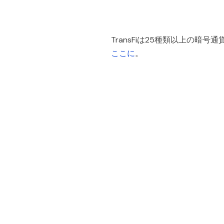
TransFiは25種類以上の
ここに
。
People also viewe