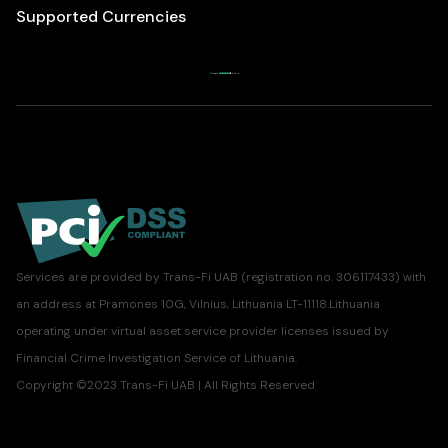
Supported Currencies
Services are provided by Trans-Fi UAB (registration no. 306117433) with
an address at Pramones 10G, Vilnius, Lithuania LT-11118.Lithuania
operating under virtual asset service provider licenses issued by
Financial Crime Investigation Service of Lithuania.
Copyright ©2023 Trans-Fi UAB | All Rights Reserved