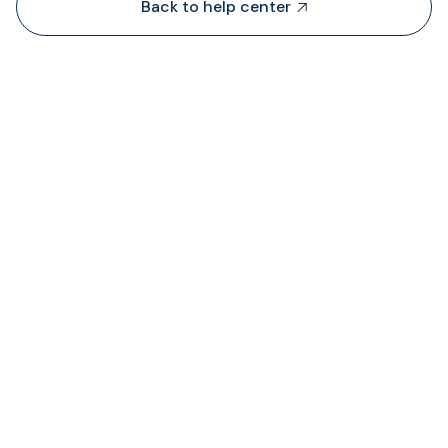
Back to help center

TransFiはどこから流動性を調達していますか？

請求された手数料の状況はどこで確認できます
