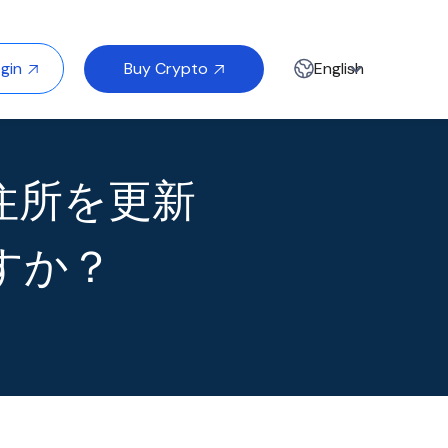
Buy Crypto
gin
English


住所を更新
すか？