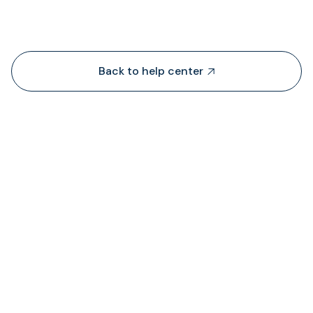
People also viewed...
Back to help center

TransFiはどこから流動性を調達していますか？
