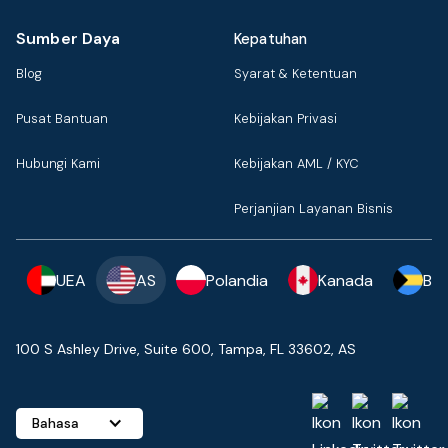
Sumber Daya
Kepatuhan
Blog
Syarat & Ketentuan
Pusat Bantuan
Kebijakan Privasi
Hubungi Kami
Kebijakan AML / KYC
Perjanjian Layanan Bisnis
UEA
AS
Polandia
Kanada
Ba
100 S Ashley Drive, Suite 600, Tampa, FL 33602, AS
Bahasa