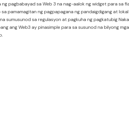
 ng pagbabayad sa Web 3 na nag-aalok ng widget para sa fia
to sa pamamagitan ng pagpapagana ng pandaigdigang at lokal
na sumusunod sa regulasyon at pagkuha ng pagkatubig Nakat
ang ang Web3 ay pinasimple para sa susunod na bilyong mg
o.
d...