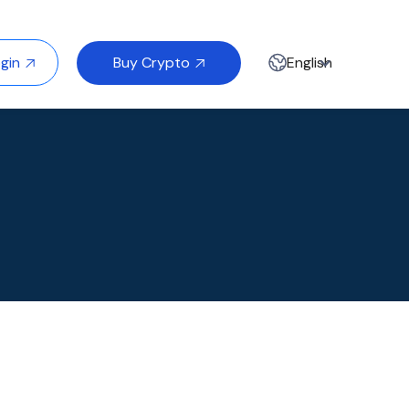
Buy Crypto
gin
English

