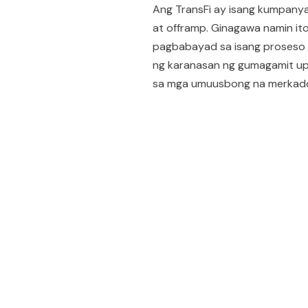
Ang TransFi ay isang kumpanya
at offramp. Ginagawa namin i
pagbabayad sa isang proseso 
ng karanasan ng gumagamit up
sa mga umuusbong na merkad
People also viewe