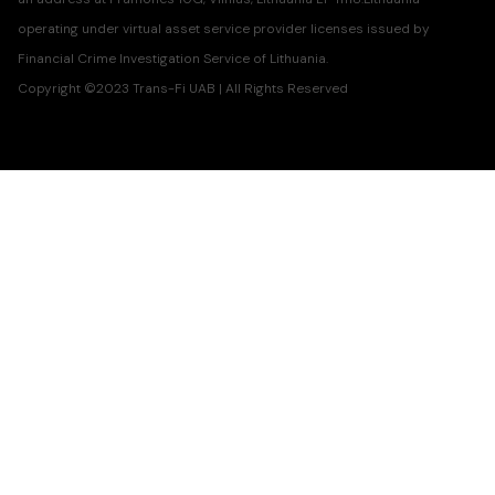
operating under virtual asset service provider licenses issued by
Financial Crime Investigation Service of Lithuania.
Copyright ©2023 Trans-Fi UAB | All Rights Reserved