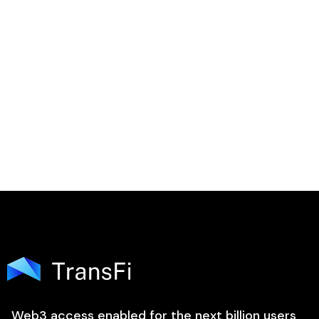
Paano ko mai-update ang aking pangalan, ema

Web3 access enabled for the next billion users