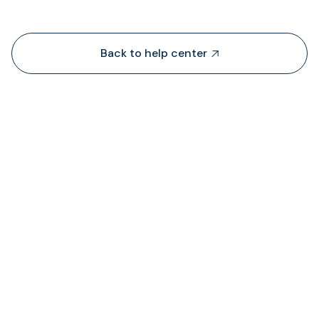
Back to help center

Saan nagmula ang TransFi ng pagkatubig?

Saan ko makikita ang katayuan ng mga bayarin