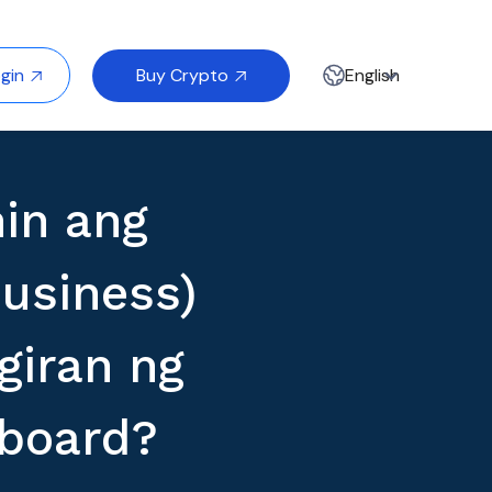
Buy Crypto
gin
English


in ang
usiness)
giran ng
board?