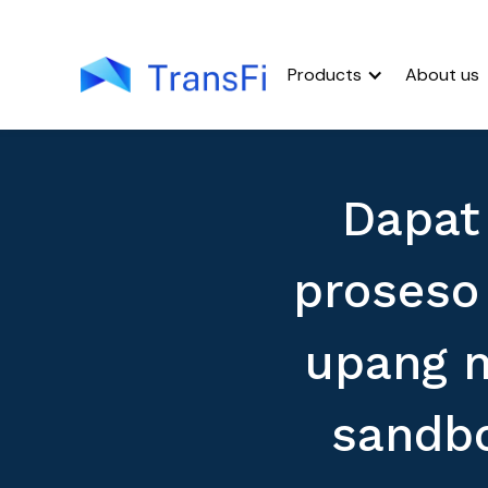
Products
About us
Dapat
proseso
upang m
sandb