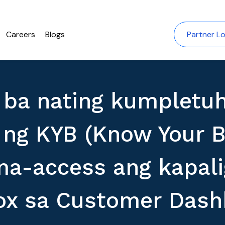
Careers
Blogs
Partner Lo
 ba nating kumpletuh
 ng KYB (Know Your B
a-access ang kapali
ox sa Customer Dash