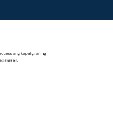
access ang kapaligiran ng
paligiran.