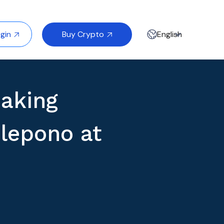
Buy Crypto
gin
English


aking
elepono at