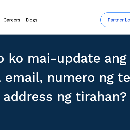
Careers
Blogs
Partner Lo
o ko mai-update ang 
 email, numero ng t
address ng tirahan?