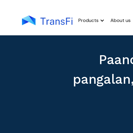
Products
About us
Paan
pangalan,