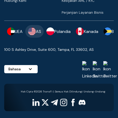
Hubungi Kami
Kebijakan AML / KYC
Perjanjian Layanan Bisnis
UEA
AS
Polandia
Kanada
Ba
100 S Ashley Drive, Suite 600, Tampa, FL 33602, AS
Bahasa
Hak Cipta ©2026 TransFi | Semua Hak Dilindungi Undang-Undang