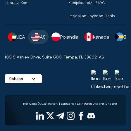
Hubungi Kami
Kebijakan AML / KYC
Perjanjian Layanan Bisnis
UEA
AS
Polandia
Kanada
Ba
100 S Ashley Drive, Suite 600, Tampa, FL 33602, AS
Bahasa
Hak Cipta ©2026 TransFi | Semua Hak Dilindungi Undang-Undang