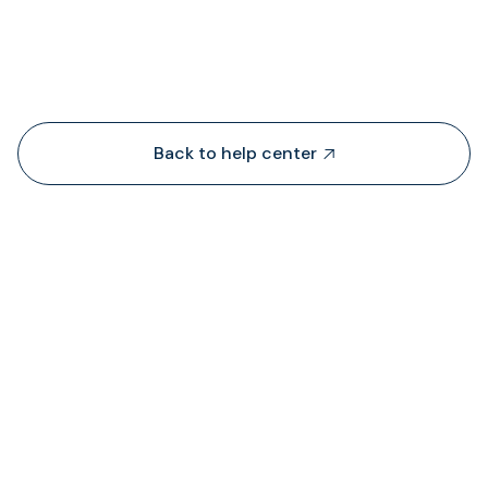
People also viewed...
Back to help center

¿De dónde obtiene TransFi liquidez?
