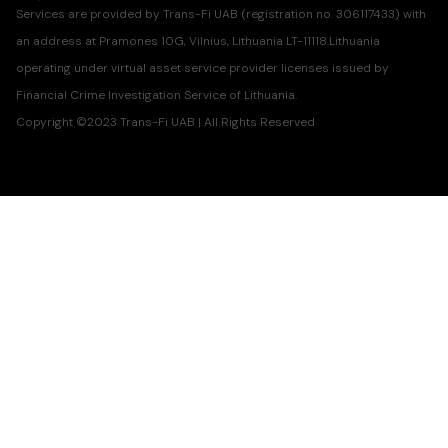
Services are provided by Trans-Fi UAB (registration no. 306117433) with
an address at Pramones 10G, Vilnius, Lithuania LT-11118.Lithuania
operating under virtual asset service provider licenses issued by
Financial Crime Investigation Service of Lithuania.
Copyright ©2023 Trans-Fi UAB | All Rights Reserved